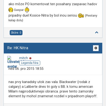
ako môze PO komentovat ten posahany zaspavac hadov
Gaspar
pripadny duel Kosice-Nitra by bol inou seriou
(Piestany
kalap dolu)
Skóre: 0
Re: HK Nitra
Online
mitch
Legenda fóra
ned 06. pro 2015 18:55
nas prvy kanadsky utok zas vala. Blackwater (rodak z
calgary) a Laliberte dnes tri goly s BB. k tomu american
Milam najproduktivnejsi obranca. prave tento zamorsky
element by mohol znamenat rozdiel v pripadnom playoff.