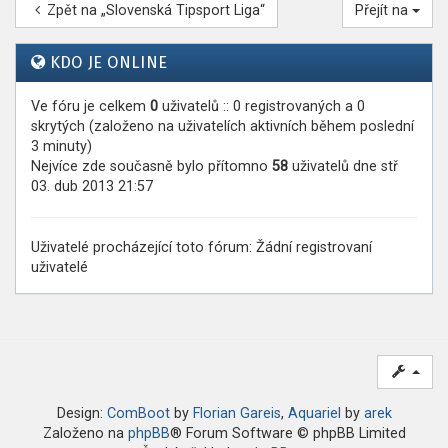
Zpět na „Slovenská Tipsport Liga“
Přejít na
KDO JE ONLINE
Ve fóru je celkem
0
uživatelů :: 0 registrovaných a 0
skrytých (založeno na uživatelích aktivních během poslední
3 minuty)
Nejvíce zde současně bylo přítomno
58
uživatelů dne stř
03. dub 2013 21:57
Uživatelé procházející toto fórum: Žádní registrovaní
uživatelé
Design:
ComBoot
by
Florian Gareis
,
Aquariel
by
arek
Založeno na
phpBB
® Forum Software © phpBB Limited