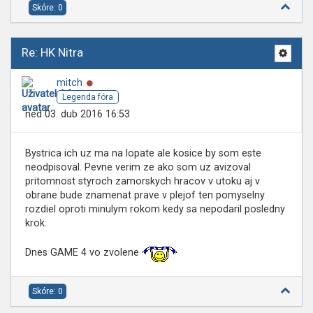
Skóre: 0
Re: HK Nitra
Online
mitch
Legenda fóra
ned 03. dub 2016 16:53
Bystrica ich uz ma na lopate ale kosice by som este
neodpisoval. Pevne verim ze ako som uz avizoval
pritomnost styroch zamorskych hracov v utoku aj v
obrane bude znamenat prave v plejof ten pomyselny
rozdiel oproti minulym rokom kedy sa nepodaril posledny
krok.
Dnes GAME 4 vo zvolene
Skóre: 0