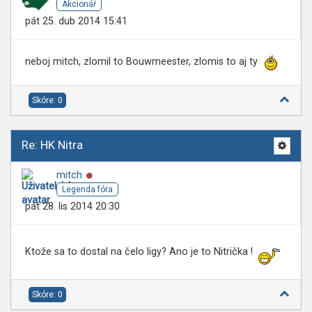
Akcionář
pát 25. dub 2014 15:41
neboj mitch, zlomil to Bouwmeester, zlomis to aj ty
Skóre: 0
Re: HK Nitra
Online
mitch
Legenda fóra
pát 28. lis 2014 20:30
Ktože sa to dostal na čelo ligy? Ano je to Nitrička !
Skóre: 0