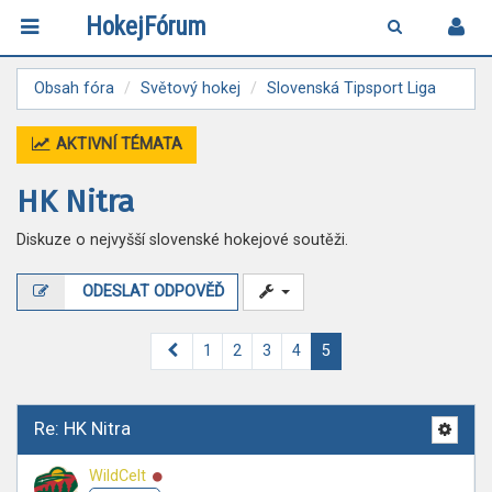
HokejFórum
Obsah fóra
Světový hokej
Slovenská Tipsport Liga
AKTIVNÍ TÉMATA
HK Nitra
Diskuze o nejvyšší slovenské hokejové soutěži.
ODESLAT ODPOVĚĎ
Předchozí
1
2
3
4
5
Re: HK Nitra
Online
WildCelt