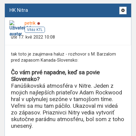
HK Nitra
Online
petrik
Vítěz KTL
úte 17. kvě 2022 10:08
tak toto je zaujimava haluz - rozhovor s M. Barzalom
pred zapasom Kanada-Slovensko:
Čo vám prvé napadne, keď sa povie
Slovensko?
Fanúšikovská atmosféra v Nitre. Jeden z
mojich najlepších priateľov Adam Rockwood
hral v uplynulej sezóne v tamojšom tíme.
Veľmi sa mu tam páčilo. Ukazoval mi videá
zo zápasov. Priaznivci Nitry vedia vytvoriť
skutočne parádnu atmosféru, bol som z toho
unesený.