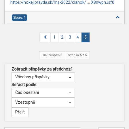
https://hokej.pravda.sk/ms-2022/clanok/ ... X8nwpnJsf0
Skóre: 1
Předchozí
1
2
3
4
5
107 příspěvků
Stránka
5
z
5
Zobrazit příspěvky za předchozí:
Všechny příspěvky
Seřadit podle:
Čas odeslání
Vzestupně