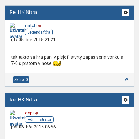
Re: HK Nitra
Online
mitch
Legenda fóra
čtv 05. bře 2015 21:21
tak takto sa hra pani v plejof. stvrty zapas serie vonku a
7-0 s prstom v nose
Skóre: 0
Re: HK Nitra
Online
cepi
Administrátor
pát 06. bře 2015 06:56