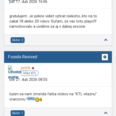
pát 17. dub 2026 16:06
gratulujem. Je pekne vidiet vyhrat niekoho, kto na to
cakal 18 alebo 20 rokov. Dufam, ze vas toto playoff
namotivovalo a uvidime sa aj v dalsej sezone.
Skóre: 2
Fossils Revived
Online
petrik
Vítěz KTL
úte 21. dub 2026 08:55
tusim sa nam zmenila farba nickov na "KTL vitaznu"
oranzovu
Skóre: 1