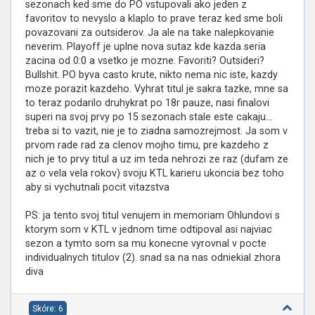
sezonach ked sme do PO vstupovali ako jeden z
favoritov to nevyslo a klaplo to prave teraz ked sme boli
povazovani za outsiderov. Ja ale na take nalepkovanie
neverim. Playoff je uplne nova sutaz kde kazda seria
zacina od 0:0 a vsetko je mozne. Favoriti? Outsideri?
Bullshit. PO byva casto krute, nikto nema nic iste, kazdy
moze porazit kazdeho. Vyhrat titul je sakra tazke, mne sa
to teraz podarilo druhykrat po 18r pauze, nasi finalovi
superi na svoj prvy po 15 sezonach stale este cakaju...
treba si to vazit, nie je to ziadna samozrejmost. Ja som v
prvom rade rad za clenov mojho timu, pre kazdeho z
nich je to prvy titul a uz im teda nehrozi ze raz (dufam ze
az o vela vela rokov) svoju KTL karieru ukoncia bez toho
aby si vychutnali pocit vitazstva
PS: ja tento svoj titul venujem in memoriam Ohlundovi s
ktorym som v KTL v jednom time odtipoval asi najviac
sezon a tymto som sa mu konecne vyrovnal v pocte
individualnych titulov (2). snad sa na nas odniekial zhora
diva
Skóre: 6