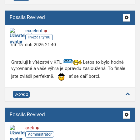
Fossils Revived
Online
excelent
Hvězda týmu
stř 15. dub 2026 21:40
Gratuluji k vítězství v KTL
Letos to bylo hodně
vyrovnané a vaše výhra je opravdu zasloužená. To finále
jste zvládli perfektně.
ať se daří borci.
Skóre: 2
Fossils Revived
Online
arek
Administrátor