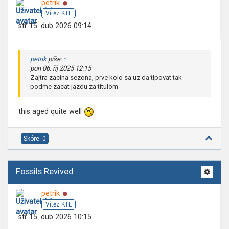
Online
petrik
Vítěz KTL
stř 15. dub 2026 09:14
petrik
píše:
↑
pon 06. říj 2025 12:15
Zajtra zacina sezona, prve kolo sa uz da tipovat tak
podme zacat jazdu za titulom
this aged quite well
Skóre: 0
Fossils Revived
Online
petrik
Vítěz KTL
stř 15. dub 2026 10:15