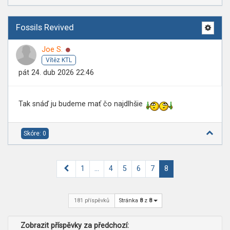
Fossils Revived
Online
Joe S.
Vítěz KTL
pát 24. dub 2026 22:46
Tak snáď ju budeme mať čo najdlhšie
Skóre: 0
Předchozí
1
…
4
5
6
7
8
181 příspěvků
Stránka
8
z
8
Zobrazit příspěvky za předchozí: