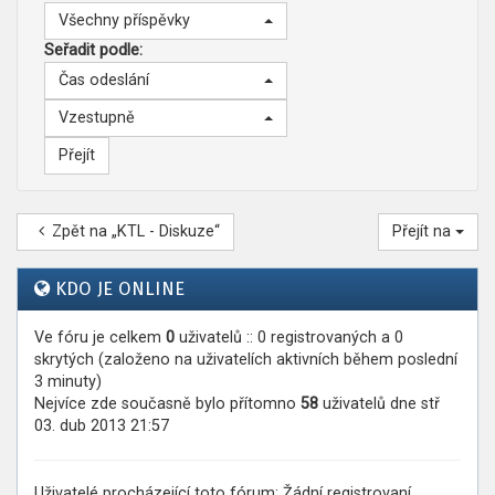
Všechny příspěvky
Seřadit podle:
Čas odeslání
Vzestupně
Zpět na „KTL - Diskuze“
Přejít na
KDO JE ONLINE
Ve fóru je celkem
0
uživatelů :: 0 registrovaných a 0
skrytých (založeno na uživatelích aktivních během poslední
3 minuty)
Nejvíce zde současně bylo přítomno
58
uživatelů dne stř
03. dub 2013 21:57
Uživatelé procházející toto fórum: Žádní registrovaní