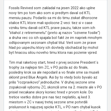
Fossils Revived som zakladal na jesen 2022 ako uplne
novy tim po tom ako som si predtym daval od KTL
mensiu pauzu. Podarilo sa mi do timu ziskat dlhorocne
stalice KTL ktore mali spolocne 2 veci: tiez si v case
vzniku timu davali od KTL prave pauzu, takze som ich
“stiahol z retiremenetu“ (preto aj nazov “ozivene fosilie“)
a druha vec co ich spajala bol fakt ze im napriek mnohym
odtipovanym sezonam chybal titul. Veril som ze prave
hlad po uspechu ktory ich dovtedy obchadzal by mohol
byt hnacou silou noveho timu ktora nas pozenie vpred.
Tim mal raketovy start, hned v prvej sezone President´s
trophy za najlepsi tim ZC, v PO jazda az do finale,
posledny krok sa ale nepodaril a vo finale sme sa museli
sklonit pred Blue Angels. Asi by to vtedy bolo byvalo az
prilis “rozpravkovo“ jednoduche. V druhej sezone sme
zopakovali vybornu ZC, skoncili sme na 2. mieste ale v PO
prisiel necakane skory koniec hned v prvom kole. Do
tretice vsetko dobre pre nas tiez neplatilo, aj ked 3.
miestom v ZC v nasej tretej sezone sme potvrdili
prislusnost k najuzsej spicke KTL, v PO nam chybal kusok