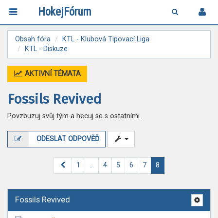
HokejFórum
Obsah fóra
KTL - Klubová Tipovací Liga
KTL - Diskuze
AKTIVNÍ TÉMATA
Fossils Revived
Povzbuzuj svůj tým a hecuj se s ostatními.
ODESLAT ODPOVĚĎ
Předchozí
1
…
4
5
6
7
8
Fossils Revived