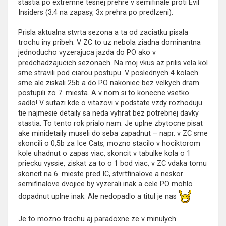
stastia po extremne tesnej prehre v semifinale proti Evil
Insiders (3:4 na zapasy, 3x prehra po predlzeni).
Prisla aktualna stvrta sezona a ta od zaciatku pisala
trochu iny pribeh. V ZC to uz nebola ziadna dominantna
jednoducho vyzerajuca jazda do PO ako v
predchadzajucich sezonach. Na moj vkus az prilis vela kol
sme stravili pod ciarou postupu. V poslednych 4 kolach
sme ale ziskali 25b a do PO nakoniec bez velkych dram
postupili zo 7. miesta. A v nom si to konecne vsetko
sadlo! V sutazi kde o vitazovi v podstate vzdy rozhoduju
tie najmesie detaily sa neda vyhrat bez potrebnej davky
stastia. To tento rok prialo nam. Je uplne zbytocne pisat
ake minidetaily museli do seba zapadnut – napr. v ZC sme
skoncili o 0,5b za Ice Cats, mozno stacilo v hociktorom
kole uhadnut o zapas viac, skoncit v tabulke kola o 1
priecku vyssie, ziskat za to o 1 bod viac, v ZC vdaka tomu
skoncit na 6. mieste pred IC, stvrtfinalove a neskor
semifinalove dvojice by vyzerali inak a cele PO mohlo
dopadnut uplne inak. Ale nedopadlo a titul je nas
Je to mozno trochu aj paradoxne ze v minulych