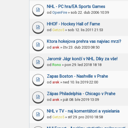
NHL - PC hra/EA Sports Games
od
OpenFire
» sob 22. dub 2006 10:39
HHOF - Hockey Hall of Fame
od
Getzo5
» sob 12. lis 2011 21:53
Ktora hokejova prehra vas najviac mrzi?
od
arek
» čtv 23. dub 2020 08:50
Jaromír Jágr končí v NHL. Díky za vše!
od
Rono
» pon 29. led 2018 18:18
Zapas Boston - Nashville v Prahe
od
arek
» ned 10. lis 2019 22:00
Zápas Philadelphia - Chicago v Prahe
od
arek
» pát 08. bře 2019 13:09
NHL v TV - naj komentátori a vysielania
od
Getzo5
» stř 29. pro 2010 18:58