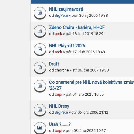
NHL zaujimavosti
od
BigPete
» pon 30. říj 2006 19:38
Zdeno Chára - kariéra, HHOF
od
arek
» pát 18. led 2019 18:29
NHL Play-off 2026
od
arek
» pát 17. dub 2026 18:48
Draft
od
chorche
» stř 06. čer 2007 19:38
Č̣o znamená pre NHL nová kolektìvna zmlu
'26/27
od
cepi
» pát 01. srp 2025 10:55
NHL Dresy
od
BigPete
» čtv 06. črc 2006 21:12
Utah ?........?
od
cepi
» pon 03. úno 2025 19:27