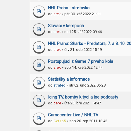
NHL Praha - stretavka
od
arek
» pát 30. zář 2022 21:11
Slovaci v kempoch
od
arek
» ned 25. zář 2022 09:46
NHL Praha: Sharks - Predators, 7. a 8. 10. 2
od
arek
» čtv 21. dub 2022 15:19
Postupujuci z Game 7 prveho kola
od
arek
» sob 14. kvě 2022 12:44
Statistiky a informace
od
strateq
» stř 02. úno 2022 06:28
Icing TV, bomby k tyci a ine podcasty
od
cepi
» úte 23. bře 2021 14:47
Gamecenter Live / NHL.TV
od
Getzo5
» sob 20. srp 2011 18:42