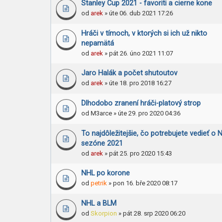
Stanley Cup 2021 - favoriti a cierne kone
od
arek
» úte 06. dub 2021 17:26
Hráči v tímoch, v ktorých si ich už nikto
nepamätá
od
arek
» pát 26. úno 2021 11:07
Jaro Halák a počet shutoutov
od
arek
» úte 18. pro 2018 16:27
Dlhodobo zranení hráči-platový strop
od
M3arce
» úte 29. pro 2020 04:36
To najdôležitejšie, čo potrebujete vedieť o 
sezóne 2021
od
arek
» pát 25. pro 2020 15:43
NHL po korone
od
petrik
» pon 16. bře 2020 08:17
NHL a BLM
od
Skorpion
» pát 28. srp 2020 06:20