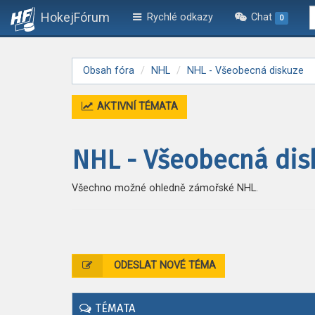
HokejFórum
Rychlé odkazy
Chat
0
Obsah fóra
NHL
NHL - Všeobecná diskuze
AKTIVNÍ TÉMATA
NHL - Všeobecná dis
Všechno možné ohledně zámořské NHL.
ODESLAT NOVÉ TÉMA
TÉMATA