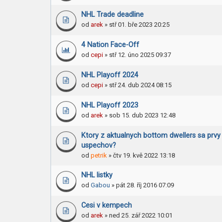
NHL Trade deadline
od
arek
» stř 01. bře 2023 20:25
4 Nation Face-Off
od
cepi
» stř 12. úno 2025 09:37
NHL Playoff 2024
od
cepi
» stř 24. dub 2024 08:15
NHL Playoff 2023
od
arek
» sob 15. dub 2023 12:48
Ktory z aktualnych bottom dwellers sa prvy
uspechov?
od
petrik
» čtv 19. kvě 2022 13:18
NHL listky
od
Gabou
» pát 28. říj 2016 07:09
Cesi v kempech
od
arek
» ned 25. zář 2022 10:01