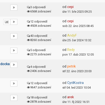
od
cepi
3 odpovedí
6568 zobrazení
úte 11. bře 2025 09:25
od
cepi
12 odpovedí
4928 zobrazení
sob 22. úno 2025 08:45
od
AndyF
40 odpovedí
8260 zobrazení
úte 25. čer 2024 13:32
od
Redy
5 odpovedí
2273 zobrazení
pon 17. dub 2023 12:05
 docka
od
petrik
4 odpovedí
2406 zobrazení
stř 22. úno 2023 20:03
od
CyrilKostra
12 odpovedí
9647 zobrazení
stř 04. led 2023 10:04
od
arek
18 odpovedí
2878 zobrazení
úte 11. říj 2022 16:51