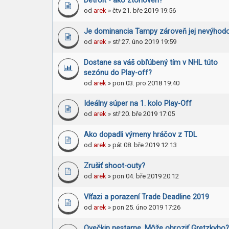
Detroit - ako ztohoven?
od
arek
» čtv 21. bře 2019 19:56
Je dominancia Tampy zároveň jej nevýhod
od
arek
» stř 27. úno 2019 19:59
Dostane sa váš obľúbený tím v NHL túto
sezónu do Play-off?
od
arek
» pon 03. pro 2018 19:40
Ideálny súper na 1. kolo Play-Off
od
arek
» stř 20. bře 2019 17:05
Ako dopadli výmeny hráčov z TDL
od
arek
» pát 08. bře 2019 12:13
Zrušiť shoot-outy?
od
arek
» pon 04. bře 2019 20:12
Víťazi a porazení Trade Deadline 2019
od
arek
» pon 25. úno 2019 17:26
Ovečkin nestarne. Môže ohroziť Gretzkyho?