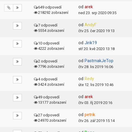
od
arek
649 odpovedí
218292 zobrazení
ned 23. srp 2020 09:35
od
AndyF
7 odpovedí
5554 zobrazení
čtv 25. čer 2020 19:13
od
Jirik19
10 odpovedí
4222 zobrazení
stř 20. kvě 2020 13:18
od
PastrnakJeTop
2 odpovedí
7796 zobrazení
čtv 28. lis 2019 16:06
od
Redy
4 odpovedí
3424 zobrazení
úte 12. lis 2019 10:46
od
arek
49 odpovedí
13177 zobrazení
čtv 03. říj 2019 20:16
od
petrik
27 odpovedí
24970 zobrazení
čtv 26. zář 2019 15:14