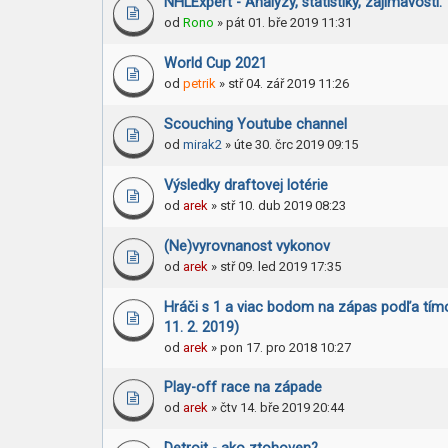
NHLExpert - Analýzy, statistiky, zajímavosti.
od
Rono
» pát 01. bře 2019 11:31
World Cup 2021
od
petrik
» stř 04. zář 2019 11:26
Scouching Youtube channel
od
mirak2
» úte 30. črc 2019 09:15
Výsledky draftovej lotérie
od
arek
» stř 10. dub 2019 08:23
(Ne)vyrovnanost vykonov
od
arek
» stř 09. led 2019 17:35
Hráči s 1 a viac bodom na zápas podľa tím
11. 2. 2019)
od
arek
» pon 17. pro 2018 10:27
Play-off race na západe
od
arek
» čtv 14. bře 2019 20:44