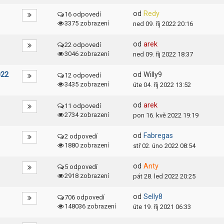
od
Redy
16 odpovedí
3375 zobrazení
ned 09. říj 2022 20:16
od
arek
22 odpovedí
3046 zobrazení
ned 09. říj 2022 18:37
022
od
Willy9
12 odpovedí
3435 zobrazení
úte 04. říj 2022 13:52
od
arek
11 odpovedí
2734 zobrazení
pon 16. kvě 2022 19:19
od
Fabregas
2 odpovedí
1880 zobrazení
stř 02. úno 2022 08:54
od
Anty
5 odpovedí
2918 zobrazení
pát 28. led 2022 20:25
od
Selly8
706 odpovedí
148036 zobrazení
úte 19. říj 2021 06:33