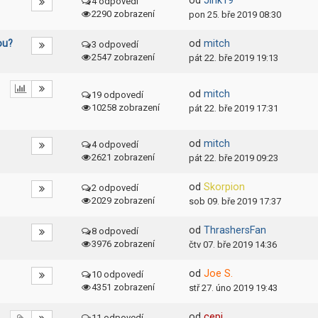
od
Jirik19
4 odpovedí
2290 zobrazení
pon 25. bře 2019 08:30
ou?
od
mitch
3 odpovedí
2547 zobrazení
pát 22. bře 2019 19:13
od
mitch
19 odpovedí
10258 zobrazení
pát 22. bře 2019 17:31
od
mitch
4 odpovedí
2621 zobrazení
pát 22. bře 2019 09:23
od
Skorpion
2 odpovedí
2029 zobrazení
sob 09. bře 2019 17:37
od
ThrashersFan
8 odpovedí
3976 zobrazení
čtv 07. bře 2019 14:36
od
Joe S.
10 odpovedí
4351 zobrazení
stř 27. úno 2019 19:43
od
cepi
11 odpovedí