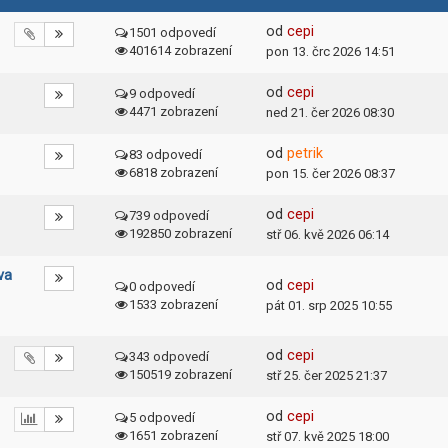
od
cepi
1501 odpovedí
401614 zobrazení
pon 13. črc 2026 14:51
od
cepi
9 odpovedí
4471 zobrazení
ned 21. čer 2026 08:30
od
petrik
83 odpovedí
6818 zobrazení
pon 15. čer 2026 08:37
od
cepi
739 odpovedí
192850 zobrazení
stř 06. kvě 2026 06:14
va
od
cepi
0 odpovedí
1533 zobrazení
pát 01. srp 2025 10:55
od
cepi
343 odpovedí
150519 zobrazení
stř 25. čer 2025 21:37
od
cepi
5 odpovedí
1651 zobrazení
stř 07. kvě 2025 18:00