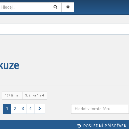
kuze
167 témat
Stránka
1
z
4
Další
1
2
3
4
POSLEDNÍ PŘÍSPĚVEK