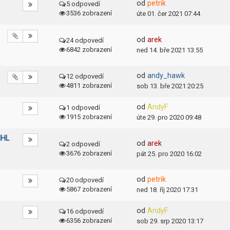
od
petrik
5 odpovedí
3536 zobrazení
úte 01. čer 2021 07:44
od
arek
24 odpovedí
6842 zobrazení
ned 14. bře 2021 13:55
od
andy_hawk
12 odpovedí
4811 zobrazení
sob 13. bře 2021 20:25
od
AndyF
1 odpovedí
1915 zobrazení
úte 29. pro 2020 09:48
NHL
od
arek
2 odpovedí
3676 zobrazení
pát 25. pro 2020 16:02
od
petrik
20 odpovedí
5867 zobrazení
ned 18. říj 2020 17:31
od
AndyF
16 odpovedí
6356 zobrazení
sob 29. srp 2020 13:17