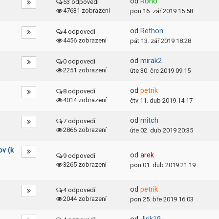
od
Rono
53 odpovedí
47631 zobrazení
pon 16. zář 2019 15:58
od
Rethon
4 odpovedí
4456 zobrazení
pát 13. zář 2019 18:28
od
mirak2
0 odpovedí
2251 zobrazení
úte 30. črc 2019 09:15
od
petrik
8 odpovedí
4014 zobrazení
čtv 11. dub 2019 14:17
od
mitch
7 odpovedí
2866 zobrazení
úte 02. dub 2019 20:35
ov (k
od
arek
9 odpovedí
3265 zobrazení
pon 01. dub 2019 21:19
od
petrik
4 odpovedí
2044 zobrazení
pon 25. bře 2019 16:03