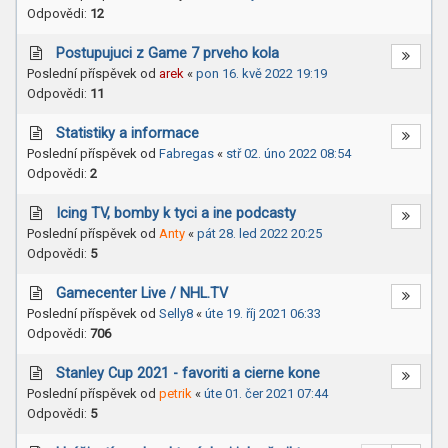
Odpovědi:
12
Postupujuci z Game 7 prveho kola
Poslední příspěvek od
arek
«
pon 16. kvě 2022 19:19
Odpovědi:
11
Statistiky a informace
Poslední příspěvek od
Fabregas
«
stř 02. úno 2022 08:54
Odpovědi:
2
Icing TV, bomby k tyci a ine podcasty
Poslední příspěvek od
Anty
«
pát 28. led 2022 20:25
Odpovědi:
5
Gamecenter Live / NHL.TV
Poslední příspěvek od
Selly8
«
úte 19. říj 2021 06:33
Odpovědi:
706
Stanley Cup 2021 - favoriti a cierne kone
Poslední příspěvek od
petrik
«
úte 01. čer 2021 07:44
Odpovědi:
5