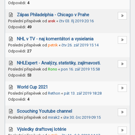
Odpovědi:
4
Zápas Philadelphia - Chicago v Prahe
Poslední příspěvek od
arek
«
čtv 03. říj 2019 20:16
Odpovědi:
49
NHL v TV - naj komentátori a vysielania
Poslední příspěvek od
petrik
«
čtv 26. zář 2019 15:14
Odpovědi:
27
NHLExpert - Analýzy, statistiky, zajímavosti.
Poslední příspěvek od
Rono
«
pon 16. zář 2019 15:58
Odpovědi:
53
World Cup 2021
Poslední příspěvek od
Rethon
«
pát 13. zář 2019 18:28
Odpovědi:
4
Scouching Youtube channel
Poslední příspěvek od
mirak2
«
úte 30. črc 2019 09:15
Výsledky draftovej lotérie