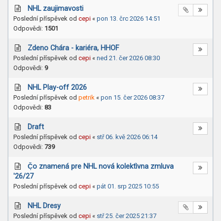
NHL zaujimavosti
Poslední příspěvek od
cepi
«
pon 13. črc 2026 14:51
Odpovědi:
1501
Zdeno Chára - kariéra, HHOF
Poslední příspěvek od
cepi
«
ned 21. čer 2026 08:30
Odpovědi:
9
NHL Play-off 2026
Poslední příspěvek od
petrik
«
pon 15. čer 2026 08:37
Odpovědi:
83
Draft
Poslední příspěvek od
cepi
«
stř 06. kvě 2026 06:14
Odpovědi:
739
Č̣o znamená pre NHL nová kolektìvna zmluva
'26/27
Poslední příspěvek od
cepi
«
pát 01. srp 2025 10:55
NHL Dresy
Poslední příspěvek od
cepi
«
stř 25. čer 2025 21:37