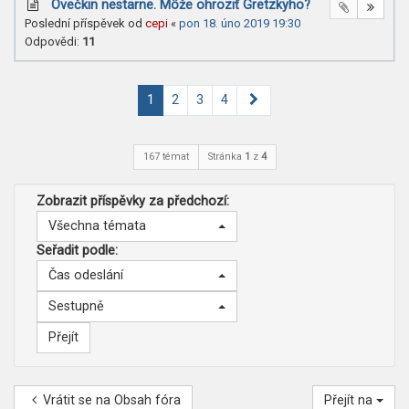
Ovečkin nestarne. Môže ohroziť Gretzkyho?
Poslední příspěvek od
cepi
«
pon 18. úno 2019 19:30
Odpovědi:
11
Další
1
2
3
4
167 témat
Stránka
1
z
4
Zobrazit příspěvky za předchozí:
Všechna témata
Seřadit podle:
Čas odeslání
Sestupně
Vrátit se na Obsah fóra
Přejít na