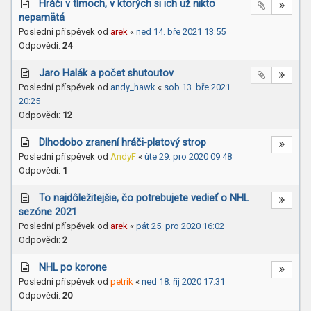
Hráči v tímoch, v ktorých si ich už nikto
nepamätá
Poslední příspěvek od
arek
«
ned 14. bře 2021 13:55
Odpovědi:
24
Jaro Halák a počet shutoutov
Poslední příspěvek od
andy_hawk
«
sob 13. bře 2021
20:25
Odpovědi:
12
Dlhodobo zranení hráči-platový strop
Poslední příspěvek od
AndyF
«
úte 29. pro 2020 09:48
Odpovědi:
1
To najdôležitejšie, čo potrebujete vedieť o NHL
sezóne 2021
Poslední příspěvek od
arek
«
pát 25. pro 2020 16:02
Odpovědi:
2
NHL po korone
Poslední příspěvek od
petrik
«
ned 18. říj 2020 17:31
Odpovědi:
20