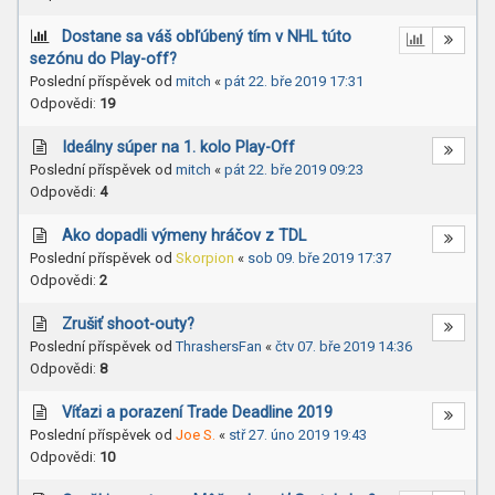
Dostane sa váš obľúbený tím v NHL túto
sezónu do Play-off?
Poslední příspěvek od
mitch
«
pát 22. bře 2019 17:31
Odpovědi:
19
Ideálny súper na 1. kolo Play-Off
Poslední příspěvek od
mitch
«
pát 22. bře 2019 09:23
Odpovědi:
4
Ako dopadli výmeny hráčov z TDL
Poslední příspěvek od
Skorpion
«
sob 09. bře 2019 17:37
Odpovědi:
2
Zrušiť shoot-outy?
Poslední příspěvek od
ThrashersFan
«
čtv 07. bře 2019 14:36
Odpovědi:
8
Víťazi a porazení Trade Deadline 2019
Poslední příspěvek od
Joe S.
«
stř 27. úno 2019 19:43
Odpovědi:
10