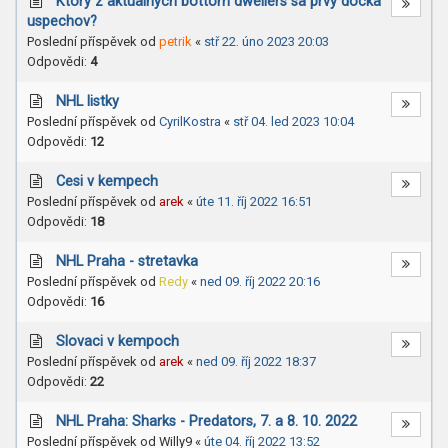
Ktory z aktualnych bottom dwellers sa prvy docka
uspechov?
Poslední příspěvek od
petrik
«
stř 22. úno 2023 20:03
Odpovědi:
4
NHL listky
Poslední příspěvek od
CyrilKostra
«
stř 04. led 2023 10:04
Odpovědi:
12
Cesi v kempech
Poslední příspěvek od
arek
«
úte 11. říj 2022 16:51
Odpovědi:
18
NHL Praha - stretavka
Poslední příspěvek od
Redy
«
ned 09. říj 2022 20:16
Odpovědi:
16
Slovaci v kempoch
Poslední příspěvek od
arek
«
ned 09. říj 2022 18:37
Odpovědi:
22
NHL Praha: Sharks - Predators, 7. a 8. 10. 2022
Poslední příspěvek od
Willy9
«
úte 04. říj 2022 13:52