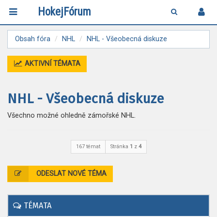
HokejFórum
Obsah fóra
NHL
NHL - Všeobecná diskuze
AKTIVNÍ TÉMATA
NHL - Všeobecná diskuze
Všechno možné ohledně zámořské NHL.
167 témat
Stránka
1
z
4
ODESLAT NOVÉ TÉMA
TÉMATA