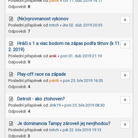
Poslední příspěvek od
petrik
«
čtv 11. dub 2019 14:17
Odpovědi:
8
(Ne)vyrovnanost vykonov
Poslední příspěvek od
mitch
«
úte 02. dub 2019 20:35
Odpovědi:
7
Hráči s 1 a viac bodom na zápas podľa tímov (k 11.
2. 2019)
Poslední příspěvek od
arek
«
pon 01. dub 2019 21:19
Odpovědi:
9
Play-off race na západe
Poslední příspěvek od
petrik
«
pon 25. bře 2019 16:03
Odpovědi:
4
Detroit - ako ztohoven?
Poslední příspěvek od
Jirik19
«
pon 25. bře 2019 08:30
Odpovědi:
4
Je dominancia Tampy zároveň jej nevýhodou?
Poslední příspěvek od
mitch
«
pát 22. bře 2019 19:13
Odpovědi:
3