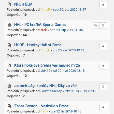
NHL a BLM
Poslední příspěvek od
AndyF
«
sob 29. srp 2020 13:17
Odpovědi:
16
NHL - PC hra/EA Sports Games
Poslední příspěvek od
arek
«
ned 23. srp 2020 09:35
Odpovědi:
649
HHOF - Hockey Hall of Fame
Poslední příspěvek od
AndyF
«
čtv 25. čer 2020 19:13
Odpovědi:
7
Ktora hokejova prehra vas najviac mrzi?
Poslední příspěvek od
Jirik19
«
stř 20. kvě 2020 13:18
Odpovědi:
10
Jaromír Jágr končí v NHL. Díky za vše!
Poslední příspěvek od
PastrnakJeTop
«
čtv 28. lis 2019 16:06
Odpovědi:
2
Zapas Boston - Nashville v Prahe
Poslední příspěvek od
Redy
«
úte 12. lis 2019 10:46