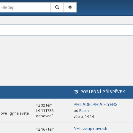
POSLEDNÍ PŘÍSPĚVEK
PHILADELPHIA FLYERS
32 tém
111786
od
Esem
ové ligy na světě.
odpovedí
včera, 14:14
NHL zaujimavosti
167 tém