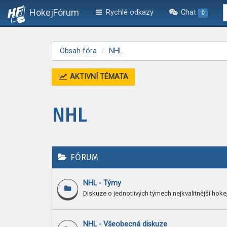
HokejFórum
Rychlé odkazy
Chat
0
Obsah fóra
NHL
AKTIVNÍ TÉMATA
NHL
FÓRUM
NHL - Týmy
Diskuze o jednotlivých týmech nejkvalitnější hokej
NHL - Všeobecná diskuze