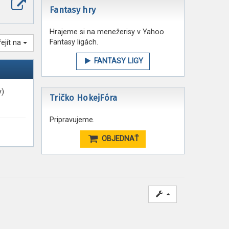
Zobrazit
Fantasy hry
poslední
příspěvek
Hrajeme si na menežerisy v Yahoo
Fantasy ligách.
řejít na
FANTASY LIGY
y)
Tričko HokejFóra
Pripravujeme.
OBJEDNAŤ