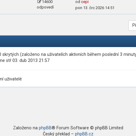
14600
od
cepi
odpovedí
pon 13. črc 2026 14:51
P
 0 skrytých (založeno na uživatelích aktivních během poslední 3 minut
ne stř 03. dub 2013 21:57
ní uživatelé
Založeno na
phpBB
® Forum Software © phpBB Limited
Český překlad –
phpBB.cz