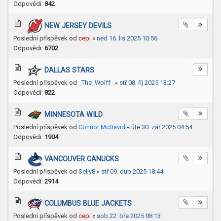
Odpovědi:
842
NEW JERSEY DEVILS
Poslední příspěvek od
cepi
«
ned 16. lis 2025 10:56
Odpovědi:
6702
DALLAS STARS
Poslední příspěvek od
_The_Wolff_
«
stř 08. říj 2025 13:27
Odpovědi:
822
MINNESOTA WILD
Poslední příspěvek od
Connor McDavid
«
úte 30. zář 2025 04:54
Odpovědi:
1904
VANCOUVER CANUCKS
Poslední příspěvek od
Selly8
«
stř 09. dub 2025 18:44
Odpovědi:
2914
COLUMBUS BLUE JACKETS
Poslední příspěvek od
cepi
«
sob 22. bře 2025 08:13