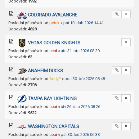
Odpovědi:
1992
COLORADO AVALANCHE
Poslední příspěvek od
petrik
«
pát 10. dub 2026 14:41
Odpovědi:
4828
VEGAS GOLDEN KNIGHTS
Poslední příspěvek od
cepi
«
úte 31. bře 2026 08:20
Odpovědi:
62
ANAHEIM DUCKS
Poslední příspěvek od
AndyF
«
pon 30. bře 2026 08:48
Odpovědi:
2706
TAMPA BAY LIGHTNING
Poslední příspěvek od
cepi
«
čtv 26. úno 2026 08:26
Odpovědi:
9522
WASHINGTON CAPITALS
Poslední příspěvek od
cepi
«
pát 30. led 2026 06:38