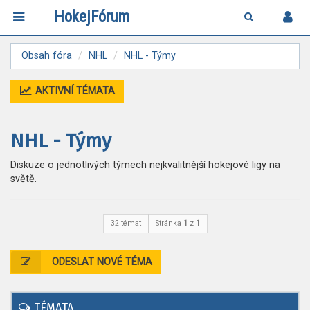
HokejFórum
Obsah fóra
NHL
NHL - Týmy
AKTIVNÍ TÉMATA
NHL - Týmy
Diskuze o jednotlivých týmech nejkvalitnější hokejové ligy na
světě.
32 témat
Stránka
1
z
1
ODESLAT NOVÉ TÉMA
TÉMATA