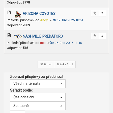
Odpovědi:
3778
ARIZONA COYOTES
Poslední příspěvek od
AndyF
«
stř 12. bře 2025 10:51
Odpovědi:
2309
NASHVILLE PREDATORS
Poslední příspěvek od
cepi
«
úte 25. úno 2025 11:46
Odpovědi:
518
32 témat
Stránka
1
z
1
Zobrazit příspěvky za předchozí:
Všechna témata
Seřadit podle:
Čas odeslání
Sestupně