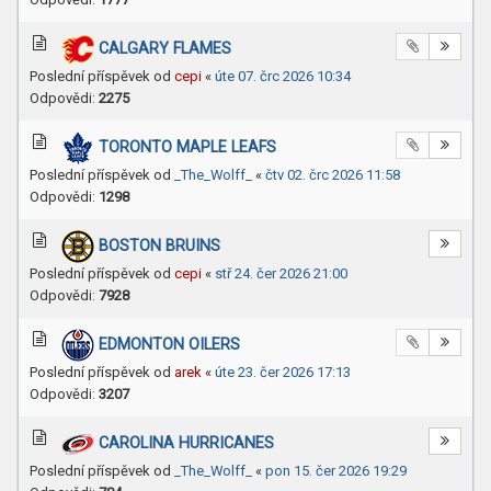
CALGARY FLAMES
Poslední příspěvek od
cepi
«
úte 07. črc 2026 10:34
Odpovědi:
2275
TORONTO MAPLE LEAFS
Poslední příspěvek od
_The_Wolff_
«
čtv 02. črc 2026 11:58
Odpovědi:
1298
BOSTON BRUINS
Poslední příspěvek od
cepi
«
stř 24. čer 2026 21:00
Odpovědi:
7928
EDMONTON OILERS
Poslední příspěvek od
arek
«
úte 23. čer 2026 17:13
Odpovědi:
3207
CAROLINA HURRICANES
Poslední příspěvek od
_The_Wolff_
«
pon 15. čer 2026 19:29