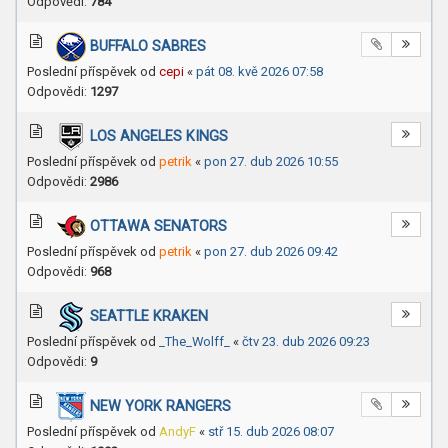
Odpovědi:
784
BUFFALO SABRES
Poslední příspěvek od
cepi
«
pát 08. kvě 2026 07:58
Odpovědi:
1297
LOS ANGELES KINGS
Poslední příspěvek od
petrik
«
pon 27. dub 2026 10:55
Odpovědi:
2986
OTTAWA SENATORS
Poslední příspěvek od
petrik
«
pon 27. dub 2026 09:42
Odpovědi:
968
SEATTLE KRAKEN
Poslední příspěvek od
_The_Wolff_
«
čtv 23. dub 2026 09:23
Odpovědi:
9
NEW YORK RANGERS
Poslední příspěvek od
AndyF
«
stř 15. dub 2026 08:07