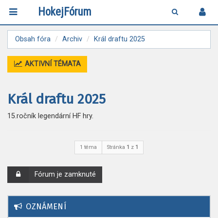
HokejFórum
Obsah fóra
Archiv
Král draftu 2025
AKTIVNÍ TÉMATA
Král draftu 2025
15.ročník legendární HF hry.
1 téma
Stránka
1
z
1
Fórum je zamknuté
OZNÁMENÍ