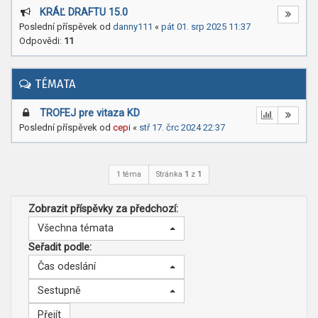
KRÁĽ DRAFTU 15.0
Poslední příspěvek od
danny111
«
pát 01. srp 2025 11:37
Odpovědi:
11
TÉMATA
TROFEJ pre vitaza KD
Poslední příspěvek od
cepi
«
stř 17. črc 2024 22:37
1 téma
Stránka
1
z
1
Zobrazit příspěvky za předchozí:
Všechna témata
Seřadit podle:
Čas odeslání
Sestupně