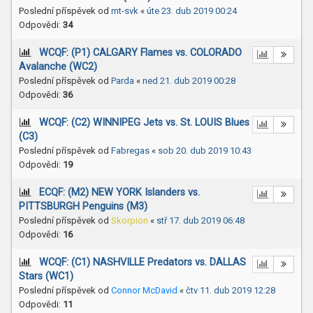
Poslední příspěvek od
mt-svk
«
úte 23. dub 2019 00:24
Odpovědi:
34
WCQF: (P1) CALGARY Flames vs. COLORADO
Avalanche (WC2)
Poslední příspěvek od
Parda
«
ned 21. dub 2019 00:28
Odpovědi:
36
WCQF: (C2) WINNIPEG Jets vs. St. LOUIS Blues
(C3)
Poslední příspěvek od
Fabregas
«
sob 20. dub 2019 10:43
Odpovědi:
19
ECQF: (M2) NEW YORK Islanders vs.
PITTSBURGH Penguins (M3)
Poslední příspěvek od
Skorpion
«
stř 17. dub 2019 06:48
Odpovědi:
16
WCQF: (C1) NASHVILLE Predators vs. DALLAS
Stars (WC1)
Poslední příspěvek od
Connor McDavid
«
čtv 11. dub 2019 12:28
Odpovědi:
11