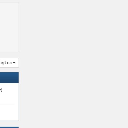
řejít na
y)