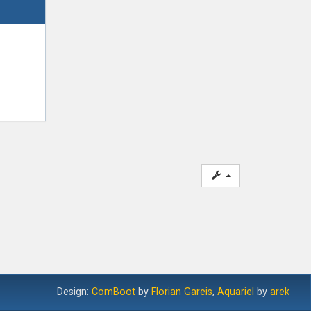
Design:
ComBoot
by
Florian Gareis
,
Aquariel
by
arek