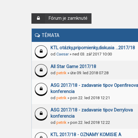
Fórum je zamknuté
TÉMATA
KTL otázky,pripomienky,diskusia ...2017/18
od
Caesar
» ned 03. zář 2017 10:00
All Star Game 2017/18
od
petrik
» úte 09. led 2018 07:28
ASG 2017/18 - zadavanie tipov Openfireov
konferencia
od
petrik
» pon 22. led 2018 12:21
ASG 2017/18 - zadavanie tipov Derrylova
konferencia
od
petrik
» pon 22. led 2018 12:22
KTL 2017/18 - OZNAMY KOMISIE A