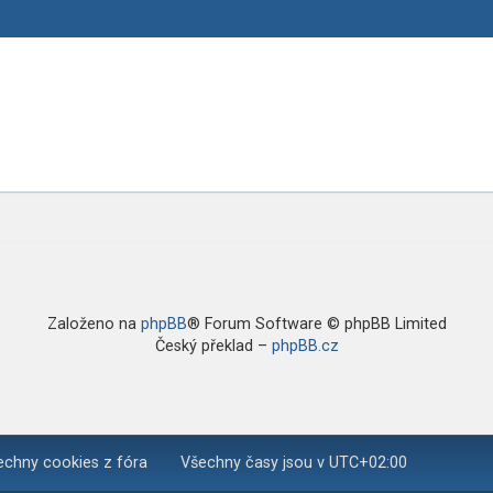
Založeno na
phpBB
® Forum Software © phpBB Limited
Český překlad –
phpBB.cz
chny cookies z fóra
Všechny časy jsou v
UTC+02:00