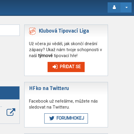
Klubová Tipovací Liga
Už včera jsi věděl, jak skončí dnešní
zápasy? Ukaž nám tvoje schopnosti v
naší
týmové
tipovací hře!
PŘIDAT SE
HFko na Twitteru
Facebook už neřešíme, můžete nás
e…
sledovat na Twitteru.
Zobrazit
poslední
FORUMHOKEJ
příspěvek