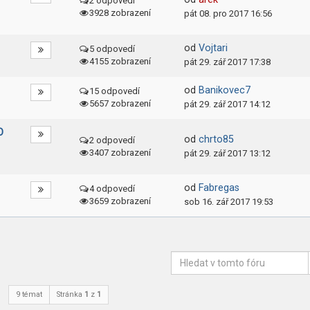
2 odpovedí
3928 zobrazení
pát 08. pro 2017 16:56
od
Vojtari
5 odpovedí
4155 zobrazení
pát 29. zář 2017 17:38
od
Banikovec7
15 odpovedí
5657 zobrazení
pát 29. zář 2017 14:12
O
od
chrto85
2 odpovedí
3407 zobrazení
pát 29. zář 2017 13:12
od
Fabregas
4 odpovedí
3659 zobrazení
sob 16. zář 2017 19:53
9 témat
Stránka
1
z
1