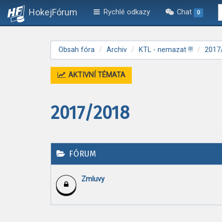
HokejFórum
Rychlé odkazy
Chat
0
Obsah fóra
Archiv
KTL - nemazat !!!
2017
AKTIVNÍ TÉMATA
2017/2018
FÓRUM
Zmluvy