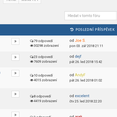
POSLEDNÍ PŘÍSPĚVEK
od
Joe S.
79 odpovedí
30298 zobrazení
pon 03. zář 2018 21:11
od
dejf
23 odpovedí
7609 zobrazení
pát 26. led 2018 15:42
a
od
AndyF
10 odpovedí
4015 zobrazení
pát 26. led 2018 01:02
od
excelent
8 odpovedí
4419 zobrazení
čtv 25. led 2018 22:20
od
arek