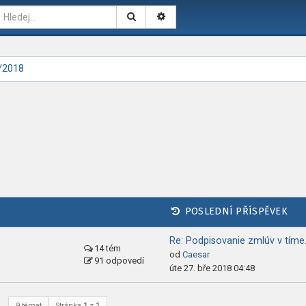
/2018
POSLEDNÍ PŘÍSPĚVEK
Re: Podpisovanie zmlúv v tím
14 tém
od
Caesar
91 odpovedí
úte 27. bře 2018 04:48
9 témat
Stránka
1
z
1