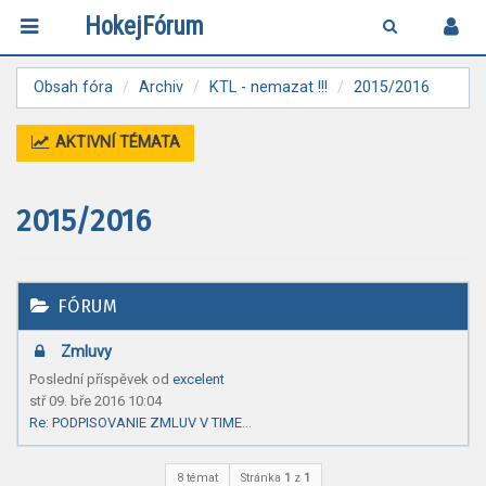
HokejFórum
Obsah fóra
Archiv
KTL - nemazat !!!
2015/2016
AKTIVNÍ TÉMATA
2015/2016
FÓRUM
Zmluvy
Poslední příspěvek od
excelent
stř 09. bře 2016 10:04
Re: PODPISOVANIE ZMLUV V TIME…
8 témat
Stránka
1
z
1