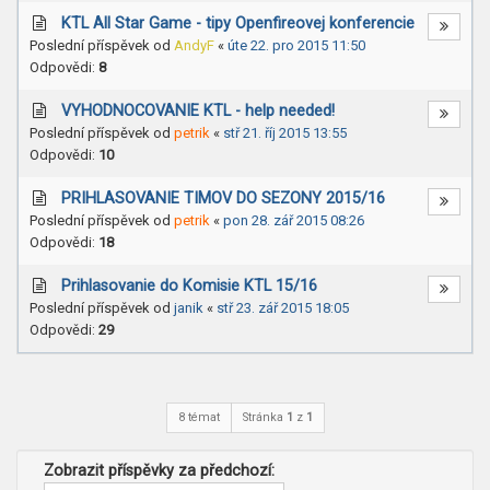
KTL All Star Game - tipy Openfireovej konferencie
Poslední příspěvek od
AndyF
«
úte 22. pro 2015 11:50
Odpovědi:
8
VYHODNOCOVANIE KTL - help needed!
Poslední příspěvek od
petrik
«
stř 21. říj 2015 13:55
Odpovědi:
10
PRIHLASOVANIE TIMOV DO SEZONY 2015/16
Poslední příspěvek od
petrik
«
pon 28. zář 2015 08:26
Odpovědi:
18
Prihlasovanie do Komisie KTL 15/16
Poslední příspěvek od
janik
«
stř 23. zář 2015 18:05
Odpovědi:
29
8 témat
Stránka
1
z
1
Zobrazit příspěvky za předchozí: