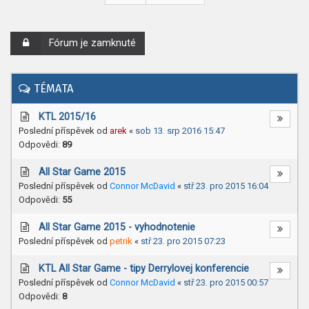
Fórum je zamknuté
TÉMATA
KTL 2015/16
Poslední příspěvek od
arek
«
sob 13. srp 2016 15:47
Odpovědi:
89
All Star Game 2015
Poslední příspěvek od
Connor McDavid
«
stř 23. pro 2015 16:04
Odpovědi:
55
All Star Game 2015 - vyhodnotenie
Poslední příspěvek od
petrik
«
stř 23. pro 2015 07:23
KTL All Star Game - tipy Derrylovej konferencie
Poslední příspěvek od
Connor McDavid
«
stř 23. pro 2015 00:57
Odpovědi:
8