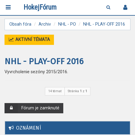
HokejFórum
Obsah fóra
Archiv
NHL - PO
NHL - PLAY-OFF 2016
AKTIVNÍ TÉMATA
NHL - PLAY-OFF 2016
Vyvrcholenie sezóny 2015/2016.
14 témat
Stránka
1
z
1
Fórum je zamknuté
OZNÁMENÍ