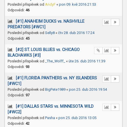
Poslední příspěvek od
AndyF
«
pon 09. kvě 2016 21:53
Odpovědi:
46
[#1] ANAHEIM DUCKS vs. NASHVILLE
PREDATORS [#WC1]
Poslední příspěvek od
Selly8
«
čtv 28. dub 2016 17:24
Odpovědi:
45
[#2] ST. LOUIS BLUES vs. CHICAGO
BLACHAWKS [#3]
Poslední příspěvek od
_The_Wolff_
«
úte 26. dub 2016 11:39
Odpovědi:
93
[#1] FLORIDA PANTHERS vs. NY ISLANDERS
[#WC1]
Poslední příspěvek od
BigPete1989
«
pon 25. dub 2016 19:54
Odpovědi:
97
[#1] DALLAS STARS vs. MINNESOTA WILD
[#WC2]
Poslední příspěvek od
Pasha
«
pon 25. dub 2016 13:05
Odpovědi:
42