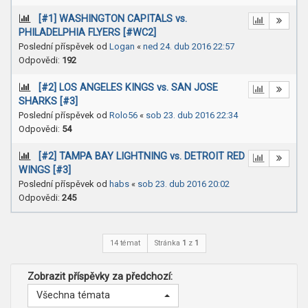
[#1] WASHINGTON CAPITALS vs.
PHILADELPHIA FLYERS [#WC2]
Poslední příspěvek od
Logan
«
ned 24. dub 2016 22:57
Odpovědi:
192
[#2] LOS ANGELES KINGS vs. SAN JOSE
SHARKS [#3]
Poslední příspěvek od
Rolo56
«
sob 23. dub 2016 22:34
Odpovědi:
54
[#2] TAMPA BAY LIGHTNING vs. DETROIT RED
WINGS [#3]
Poslední příspěvek od
habs
«
sob 23. dub 2016 20:02
Odpovědi:
245
14 témat
Stránka
1
z
1
Zobrazit příspěvky za předchozí:
Všechna témata