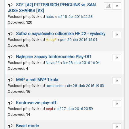
SCF: [#2] PITTSBURGH PENGUINS vs. SAN
JOSE SHARKS [#3]
Poslední příspěvek od
habs
«
stř 15. čer 2016 22:28
Odpovědi:
120
Súťaž o najväčšieho odborníka HF #2 - výsledky
Poslední příspěvek od
AndyF
«
pon 20. čer 2016 15:04
Odpovědi:
8
Najlepsie zapasy tohtorocneho Play-Off
Poslední příspěvek od
Novis44
«
čtv 28. dub 2016 16:04
Odpovědi:
4
MVP a anti MVP 1.kola
Poslední příspěvek od
tomasinho
«
čtv 28. dub 2016 19:53
Odpovědi:
16
Kontroverzie play-off
Poslední příspěvek od
cepi
«
stř 27. dub 2016 20:59
Odpovědi:
14
Beast mode