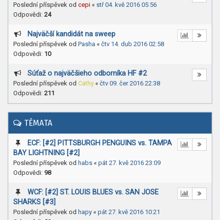
Poslední příspěvek od
cepi
«
stř 04. kvě 2016 05:56
Odpovědi:
24
Najväčší kandidát na sweep
Poslední příspěvek od
Pasha
«
čtv 14. dub 2016 02:58
Odpovědi:
10
Súťaž o najväčšieho odborníka HF #2
Poslední příspěvek od
Cathy
«
čtv 09. čer 2016 22:38
Odpovědi:
211
TÉMATA
ECF: [#2] PITTSBURGH PENGUINS vs. TAMPA
BAY LIGHTNING [#2]
Poslední příspěvek od
habs
«
pát 27. kvě 2016 23:09
Odpovědi:
98
WCF: [#2] ST. LOUIS BLUES vs. SAN JOSE
SHARKS [#3]
Poslední příspěvek od
hapy
«
pát 27. kvě 2016 10:21