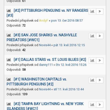
Odpovědi:
61
[#2] PITTSBURGH PENGUINS vs. NY RANGERS
[#3]
Poslední příspěvek od
AndyF
«
pon 13. čer 2016 08:57
Odpovědi:
72
[#3] SAN JOSE SHARKS vs. NASHVILLE
PREDATORS [#WC1]
Poslední příspěvek od
Novis44
«
pát 13. kvě 2016 12:15
Odpovědi:
42
[#1] DALLAS STARS vs. ST. LOUIS BLUES [#2]
Poslední příspěvek od
danny111
«
čtv 12. kvě 2016 15:26
Odpovědi:
58
[#1] WASHINGTON CAPITALS vs.
PITTSBURGH PENGUINS [#2]
Poslední příspěvek od
Novis44
«
stř 11. kvě 2016 13:44
Odpovědi:
139
[#2] TAMPA BAY LIGHTNING vs. NEW YORK
ISLANDERS [#WC1]