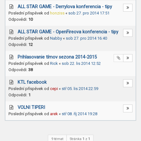
ALL STAR GAME - Derrylova konferencia - tipy
Poslední příspěvek od
honziss
«
sob 27. pro 2014 17:51
Odpovědi:
10
ALL STAR GAME - OpenFireova konferencia - tipy
Poslední příspěvek od
Nabby
«
sob 27. pro 2014 16:40
Odpovědi:
12
Prihlasovanie tímov sezona 2014-2015
Poslední příspěvek od
Rick
«
sob 22. lis 2014 12:52
Odpovědi:
38
KTL facebook
Poslední příspěvek od
cepi
«
stř 05. lis 2014 22:59
Odpovědi:
1
VOLNI TIPERI
Poslední příspěvek od
arek
«
stř 08. říj 2014 19:28
9 témat
Stránka
1
z
1