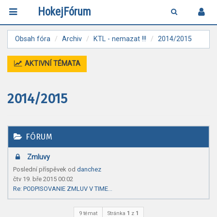
HokejFórum
Obsah fóra
Archiv
KTL - nemazat !!!
2014/2015
AKTIVNÍ TÉMATA
2014/2015
FÓRUM
Zmluvy
Poslední příspěvek od
danchez
čtv 19. bře 2015 00:02
Re: PODPISOVANIE ZMLUV V TIME…
9 témat
Stránka
1
z
1