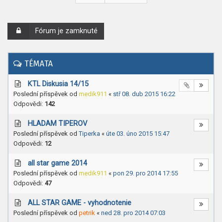
Fórum je zamknuté
TÉMATA
KTL Diskusia 14/15
Poslední příspěvek od
medik911
«
stř 08. dub 2015 16:22
Odpovědi:
142
HLADAM TIPEROV
Poslední příspěvek od
Tiperka
«
úte 03. úno 2015 15:47
Odpovědi:
12
all star game 2014
Poslední příspěvek od
medik911
«
pon 29. pro 2014 17:55
Odpovědi:
47
ALL STAR GAME - vyhodnotenie
Poslední příspěvek od
petrik
«
ned 28. pro 2014 07:03