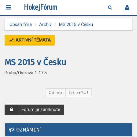
HokejFórum
Obsah fóra
Archiv
MS 2015 v Česku
AKTIVNÍ TÉMATA
MS 2015 v Česku
Praha/Ostrava 1-17.5.
2 témata
Stránka
1
z
1
Fórum je zamknuté
OZNÁMENÍ