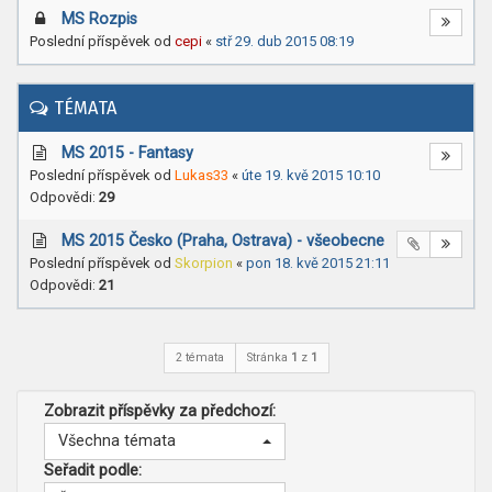
MS Rozpis
Poslední příspěvek od
cepi
«
stř 29. dub 2015 08:19
TÉMATA
MS 2015 - Fantasy
Poslední příspěvek od
Lukas33
«
úte 19. kvě 2015 10:10
Odpovědi:
29
MS 2015 Česko (Praha, Ostrava) - všeobecne
Poslední příspěvek od
Skorpion
«
pon 18. kvě 2015 21:11
Odpovědi:
21
2 témata
Stránka
1
z
1
Zobrazit příspěvky za předchozí:
Všechna témata
Seřadit podle: