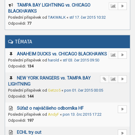
TAMPA BAY LIGHTNING vs. CHICAGO
BLACKHAWKS
Poslední příspěvek od
TAKWALK
«
stř 17. čer 2015 10:32
Odpovědi:
77
TÉMATA
ANAHEIM DUCKS vs. CHICAGO BLACKHAWKS
Poslední příspěvek od
harold
«
stř 03. čer 2015 09:50
Odpovědi:
134
NEW YORK RANGERS vs. TAMPA BAY
LIGHTNING
Poslední příspěvek od
Getzo5
«
pon 01. čer 2015 00:05
Odpovědi:
144
Súťaž o najväčšieho odborníka HF
Poslední příspěvek od
AndyF
«
pon 13. črc 2015 17:22
Odpovědi:
197
ECHL try out