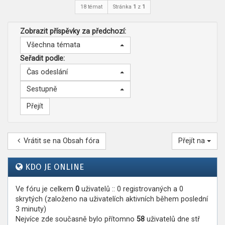
18 témat
Stránka
1
z
1
Zobrazit příspěvky za předchozí:
Všechna témata
Seřadit podle:
Čas odeslání
Sestupně
Vrátit se na Obsah fóra
Přejít na
KDO JE ONLINE
Ve fóru je celkem
0
uživatelů :: 0 registrovaných a 0
skrytých (založeno na uživatelích aktivních během poslední
3 minuty)
Nejvíce zde současně bylo přítomno
58
uživatelů dne stř