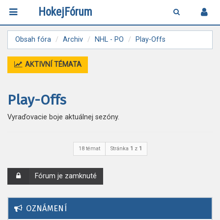
HokejFórum
Obsah fóra
Archiv
NHL - PO
Play-Offs
AKTIVNÍ TÉMATA
Play-Offs
Vyraďovacie boje aktuálnej sezóny.
18 témat
Stránka
1
z
1
Fórum je zamknuté
OZNÁMENÍ