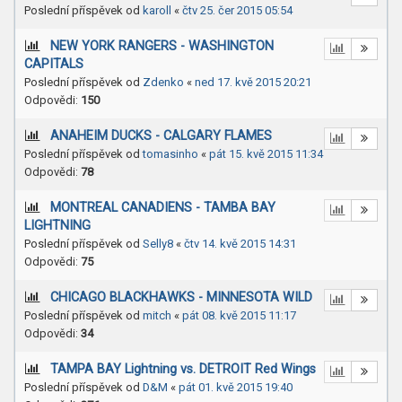
Poslední příspěvek od
karoll
«
čtv 25. čer 2015 05:54
NEW YORK RANGERS - WASHINGTON
CAPITALS
Poslední příspěvek od
Zdenko
«
ned 17. kvě 2015 20:21
Odpovědi:
150
ANAHEIM DUCKS - CALGARY FLAMES
Poslední příspěvek od
tomasinho
«
pát 15. kvě 2015 11:34
Odpovědi:
78
MONTREAL CANADIENS - TAMBA BAY
LIGHTNING
Poslední příspěvek od
Selly8
«
čtv 14. kvě 2015 14:31
Odpovědi:
75
CHICAGO BLACKHAWKS - MINNESOTA WILD
Poslední příspěvek od
mitch
«
pát 08. kvě 2015 11:17
Odpovědi:
34
TAMPA BAY Lightning vs. DETROIT Red Wings
Poslední příspěvek od
D&M
«
pát 01. kvě 2015 19:40