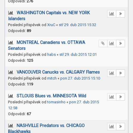
Odpovědi:
276
WASHINGTON Capitals vs. NEW YORK
Islanders ‎
Poslední příspěvek od
XruC
«
stř 29. dub 2015 15:32
Odpovědi:
89
MONTREAL Canadiens vs. OTTAWA
Senators
Poslední příspěvek od
habs
«
stř 29. dub 2015 12:01
Odpovědi:
125
VANCOUVER Canucks vs. CALGARY Flames
Poslední příspěvek od
mitch
«
pon 27. dub 2015 15:10
Odpovědi:
119
ST.LOUIS Blues vs. MINNESOTA Wild
Poslední příspěvek od
tomasinho
«
pon 27. dub 2015
12:58
Odpovědi:
67
NASHVILLE Predators vs. CHICAGO
Blackhawks