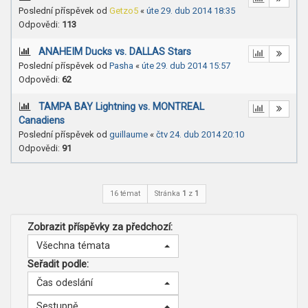
Poslední příspěvek od
Getzo5
«
úte 29. dub 2014 18:35
Odpovědi:
113
ANAHEIM Ducks vs. DALLAS Stars
Poslední příspěvek od
Pasha
«
úte 29. dub 2014 15:57
Odpovědi:
62
TAMPA BAY Lightning vs. MONTREAL
Canadiens
Poslední příspěvek od
guillaume
«
čtv 24. dub 2014 20:10
Odpovědi:
91
16 témat
Stránka
1
z
1
Zobrazit příspěvky za předchozí:
Všechna témata
Seřadit podle:
Čas odeslání
Sestupně