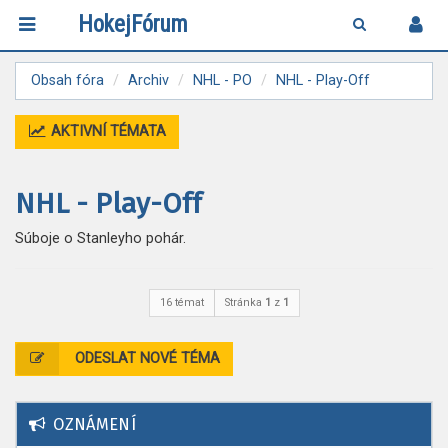
HokejFórum
Obsah fóra
Archiv
NHL - PO
NHL - Play-Off
AKTIVNÍ TÉMATA
NHL - Play-Off
Súboje o Stanleyho pohár.
16 témat
Stránka
1
z
1
ODESLAT NOVÉ TÉMA
OZNÁMENÍ