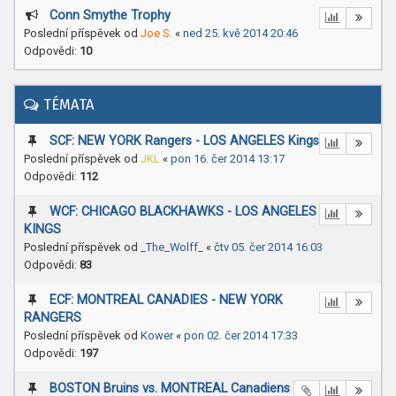
Conn Smythe Trophy
Poslední příspěvek od
Joe S.
«
ned 25. kvě 2014 20:46
Odpovědi:
10
TÉMATA
SCF: NEW YORK Rangers - LOS ANGELES Kings
Poslední příspěvek od
JKL
«
pon 16. čer 2014 13:17
Odpovědi:
112
WCF: CHICAGO BLACKHAWKS - LOS ANGELES
KINGS
Poslední příspěvek od
_The_Wolff_
«
čtv 05. čer 2014 16:03
Odpovědi:
83
ECF: MONTREAL CANADIES - NEW YORK
RANGERS
Poslední příspěvek od
Kower
«
pon 02. čer 2014 17:33
Odpovědi:
197
BOSTON Bruins vs. MONTREAL Canadiens