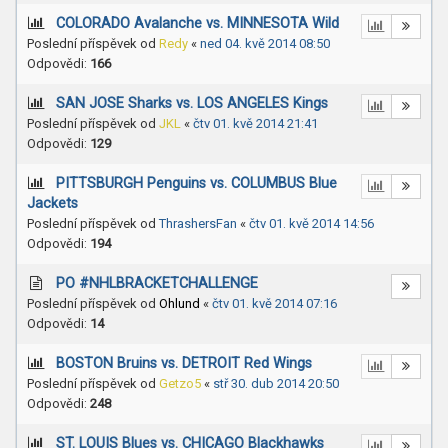
COLORADO Avalanche vs. MINNESOTA Wild
Poslední příspěvek od
Redy
«
ned 04. kvě 2014 08:50
Odpovědi:
166
SAN JOSE Sharks vs. LOS ANGELES Kings
Poslední příspěvek od
JKL
«
čtv 01. kvě 2014 21:41
Odpovědi:
129
PITTSBURGH Penguins vs. COLUMBUS Blue
Jackets
Poslední příspěvek od
ThrashersFan
«
čtv 01. kvě 2014 14:56
Odpovědi:
194
PO #NHLBRACKETCHALLENGE
Poslední příspěvek od
Ohlund
«
čtv 01. kvě 2014 07:16
Odpovědi:
14
BOSTON Bruins vs. DETROIT Red Wings
Poslední příspěvek od
Getzo5
«
stř 30. dub 2014 20:50
Odpovědi:
248
ST. LOUIS Blues vs. CHICAGO Blackhawks