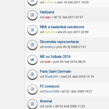
od
švolco
» sob 19. bře 2011 14:35
Hadzana
od
cepi
» stř 12. led 2011 07:57
NBA a basketbal vseobecne
od
Getzo5
» úte 20. pro 2011 22:09
Slovenska reprezentacia
od
androj
» pon 09. říj 2006 21:31
ME vo futbale 2016
od
arek
» pon 30. kvě 2016 08:25
Paris Saint Germain
od
Sharkie91
» ned 24. dub 2016 15:14
FC Liverpool
od
Deco2508
» stř 22. dub 2009 19:27
Arsenal
od
Janik
» stř 24. kvě 2006 11:22