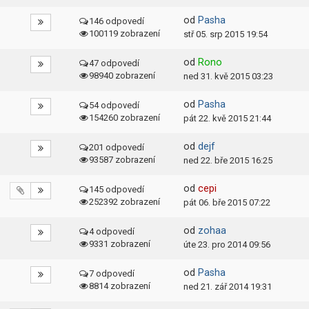
od
Pasha
146 odpovedí
100119 zobrazení
stř 05. srp 2015 19:54
od
Rono
47 odpovedí
98940 zobrazení
ned 31. kvě 2015 03:23
od
Pasha
54 odpovedí
154260 zobrazení
pát 22. kvě 2015 21:44
od
dejf
201 odpovedí
93587 zobrazení
ned 22. bře 2015 16:25
od
cepi
145 odpovedí
252392 zobrazení
pát 06. bře 2015 07:22
od
zohaa
4 odpovedí
9331 zobrazení
úte 23. pro 2014 09:56
od
Pasha
7 odpovedí
8814 zobrazení
ned 21. zář 2014 19:31