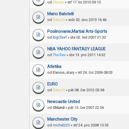
od
Steven
» stř 17. lis 2010 09:15
Mario Balotelli
od
Getzo5
» sob 02. úno 2013 16:46
Posilnovanie,Martial Arts-Sports
od
BigChief
» úte 02. led 2007 21:32
NBA YAHOO FANTASY LEAGUE
od
The Rev
» úte 13. pro 2011 14:32
Atletika
od
Elanius_stary
» stř 26. črc 2006 08:03
EURO
od
Getzo5
» pát 08. čer 2012 03:38
Newcastle United
od
Ohlund
» pát 15. čer 2007 22:36
Manchester City
od
michal225
» stř 24. pro 2008 15:53