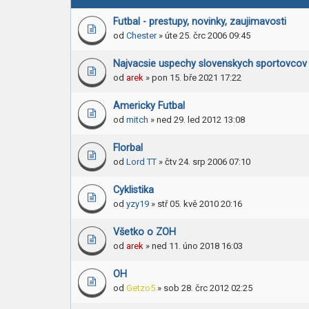
Futbal - prestupy, novinky, zaujimavosti
od
Chester
» úte 25. črc 2006 09:45
Najvacsie uspechy slovenskych sportovcov
od
arek
» pon 15. bře 2021 17:22
Americky Futbal
od
mitch
» ned 29. led 2012 13:08
Florbal
od
Lord TT
» čtv 24. srp 2006 07:10
Cyklistika
od
yzy19
» stř 05. kvě 2010 20:16
Všetko o ZOH
od
arek
» ned 11. úno 2018 16:03
OH
od
Getzo5
» sob 28. črc 2012 02:25