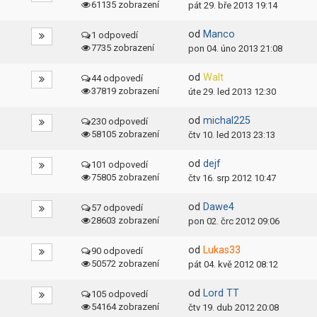
61135 zobrazení
pát 29. bře 2013 19:14
od
Manco
1 odpovedí
7735 zobrazení
pon 04. úno 2013 21:08
od
Walt
44 odpovedí
37819 zobrazení
úte 29. led 2013 12:30
od
michal225
230 odpovedí
58105 zobrazení
čtv 10. led 2013 23:13
od
dejf
101 odpovedí
75805 zobrazení
čtv 16. srp 2012 10:47
od
Dawe4
57 odpovedí
28603 zobrazení
pon 02. črc 2012 09:06
od
Lukas33
90 odpovedí
50572 zobrazení
pát 04. kvě 2012 08:12
od
Lord TT
105 odpovedí
54164 zobrazení
čtv 19. dub 2012 20:08