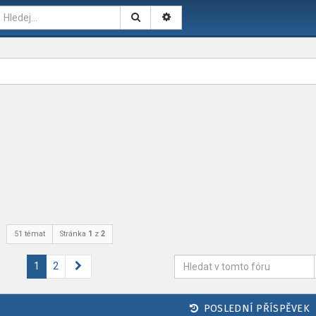
51 témat
Stránka
1
z
2
Další
1
2
POSLEDNÍ PŘÍSPĚVEK