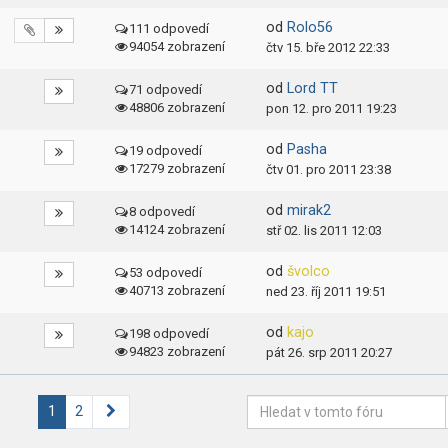
od
Rolo56
111 odpovedí
94054 zobrazení
čtv 15. bře 2012 22:33
od
Lord TT
71 odpovedí
48806 zobrazení
pon 12. pro 2011 19:23
od
Pasha
19 odpovedí
17279 zobrazení
čtv 01. pro 2011 23:38
od
mirak2
8 odpovedí
14124 zobrazení
stř 02. lis 2011 12:03
od
švolco
53 odpovedí
40713 zobrazení
ned 23. říj 2011 19:51
od
kajo
198 odpovedí
94823 zobrazení
pát 26. srp 2011 20:27
Další
1
2