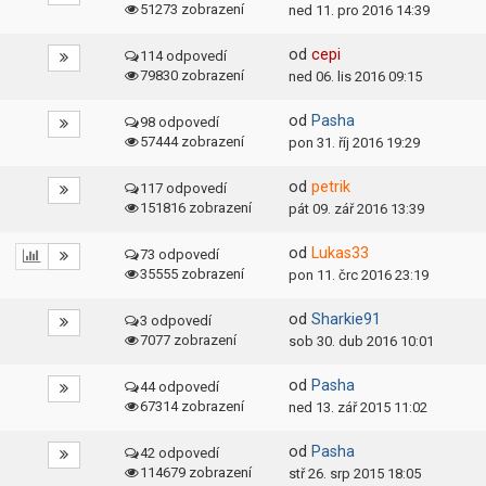
51273 zobrazení
ned 11. pro 2016 14:39
od
cepi
114 odpovedí
79830 zobrazení
ned 06. lis 2016 09:15
od
Pasha
98 odpovedí
57444 zobrazení
pon 31. říj 2016 19:29
od
petrik
117 odpovedí
151816 zobrazení
pát 09. zář 2016 13:39
od
Lukas33
73 odpovedí
35555 zobrazení
pon 11. črc 2016 23:19
od
Sharkie91
3 odpovedí
7077 zobrazení
sob 30. dub 2016 10:01
od
Pasha
44 odpovedí
67314 zobrazení
ned 13. zář 2015 11:02
od
Pasha
42 odpovedí
114679 zobrazení
stř 26. srp 2015 18:05