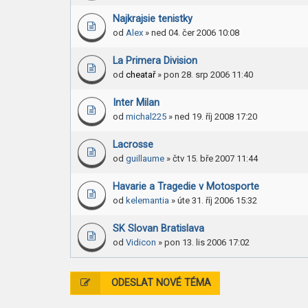
Najkrajsie tenistky
od
Alex
» ned 04. čer 2006 10:08
La Primera Division
od
cheatař
» pon 28. srp 2006 11:40
Inter Milan
od
michal225
» ned 19. říj 2008 17:20
Lacrosse
od
guillaume
» čtv 15. bře 2007 11:44
Havarie a Tragedie v Motosporte
od
kelemantia
» úte 31. říj 2006 15:32
SK Slovan Bratislava
od
Vidicon
» pon 13. lis 2006 17:02
ODESLAT NOVÉ TÉMA