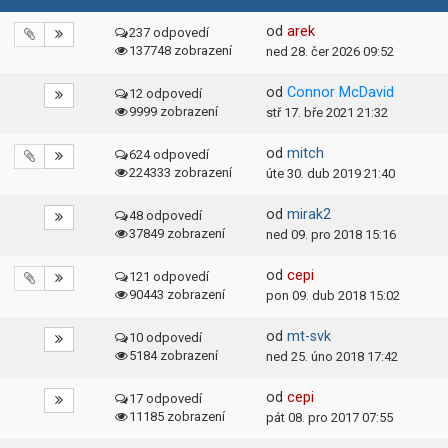
od
arek
237 odpovedí
137748 zobrazení
ned 28. čer 2026 09:52
od
Connor McDavid
12 odpovedí
9999 zobrazení
stř 17. bře 2021 21:32
od
mitch
624 odpovedí
224333 zobrazení
úte 30. dub 2019 21:40
od
mirak2
48 odpovedí
37849 zobrazení
ned 09. pro 2018 15:16
od
cepi
121 odpovedí
90443 zobrazení
pon 09. dub 2018 15:02
od
mt-svk
10 odpovedí
5184 zobrazení
ned 25. úno 2018 17:42
od
cepi
17 odpovedí
11185 zobrazení
pát 08. pro 2017 07:55