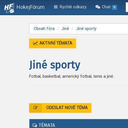
HokejFórum
Rychlé odkazy
Chat
0
Obsah fóra
Jiné
Jiné sporty
AKTIVNÍ TÉMATA
Jiné sporty
Fotbal, basketbal, americký fotbal, tenis a jiné.
ODESLAT NOVÉ TÉMA
TÉMATA