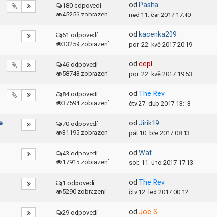
od
Pasha
180 odpovedí
45256 zobrazení
ned 11. čer 2017 17:40
od
kacenka209
61 odpovedí
33259 zobrazení
pon 22. kvě 2017 20:19
od
cepi
46 odpovedí
58748 zobrazení
pon 22. kvě 2017 19:53
od
The Rev
84 odpovedí
37594 zobrazení
čtv 27. dub 2017 13:13
e
od
Jirik19
70 odpovedí
31195 zobrazení
pát 10. bře 2017 08:13
od
Wat
43 odpovedí
17915 zobrazení
sob 11. úno 2017 17:13
od
The Rev
1 odpovedí
5290 zobrazení
čtv 12. led 2017 00:12
od
Joe S.
29 odpovedí