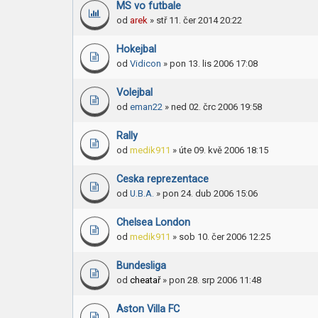
MS vo futbale
od
arek
» stř 11. čer 2014 20:22
Hokejbal
od
Vidicon
» pon 13. lis 2006 17:08
Volejbal
od
eman22
» ned 02. črc 2006 19:58
Rally
od
medik911
» úte 09. kvě 2006 18:15
Ceska reprezentace
od
U.B.A.
» pon 24. dub 2006 15:06
Chelsea London
od
medik911
» sob 10. čer 2006 12:25
Bundesliga
od
cheatař
» pon 28. srp 2006 11:48
Aston Villa FC