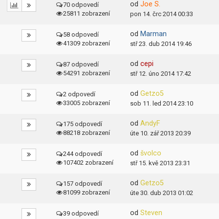
od
Joe S.
70 odpovedí
25811 zobrazení
pon 14. črc 2014 00:33
od
Marman
58 odpovedí
41309 zobrazení
stř 23. dub 2014 19:46
od
cepi
87 odpovedí
54291 zobrazení
stř 12. úno 2014 17:42
od
Getzo5
2 odpovedí
33005 zobrazení
sob 11. led 2014 23:10
od
AndyF
175 odpovedí
88218 zobrazení
úte 10. zář 2013 20:39
od
švolco
244 odpovedí
107402 zobrazení
stř 15. kvě 2013 23:31
od
Getzo5
157 odpovedí
81099 zobrazení
úte 30. dub 2013 01:02
od
Steven
39 odpovedí