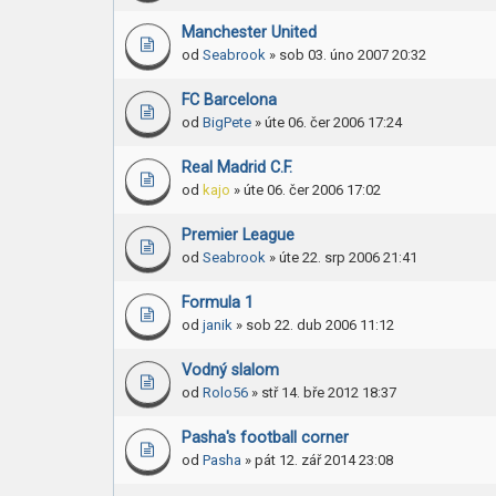
Manchester United
od
Seabrook
» sob 03. úno 2007 20:32
FC Barcelona
od
BigPete
» úte 06. čer 2006 17:24
Real Madrid C.F.
od
kajo
» úte 06. čer 2006 17:02
Premier League
od
Seabrook
» úte 22. srp 2006 21:41
Formula 1
od
janik
» sob 22. dub 2006 11:12
Vodný slalom
od
Rolo56
» stř 14. bře 2012 18:37
Pasha's football corner
od
Pasha
» pát 12. zář 2014 23:08