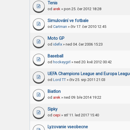
Tenis
od
arek
» pon 25. čer 2012 18:28
Simulování ve fotbale
od
Cartman
» čtv 17. čer 2010 12:45
Moto GP
od
idefix
» ned 04. čer 2006 15:23
Baseball
od
hockeygirl
» ned 20. kvě 2012 00:42
UEFA Champions League and Europa Leagu
od
Lord TT
» čtv 25. srp 2011 21:03
Biatlon
od
arek
» ned 09. bře 2014 19:22
Sipky
od
cepi
» stř 11. led 2017 15:40
Lyzovanie vseobecne