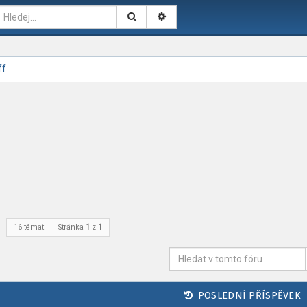
ff
16 témat
Stránka
1
z
1
POSLEDNÍ PŘÍSPĚVEK