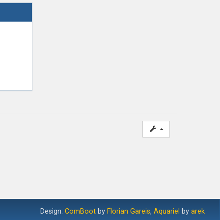
Design:
ComBoot
by
Florian Gareis
,
Aquariel
by
arek