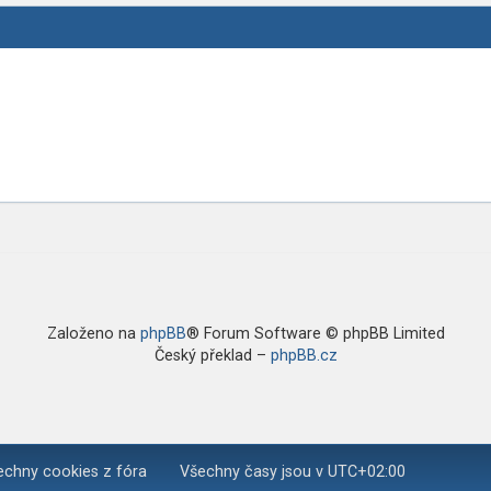
Založeno na
phpBB
® Forum Software © phpBB Limited
Český překlad –
phpBB.cz
chny cookies z fóra
Všechny časy jsou v
UTC+02:00