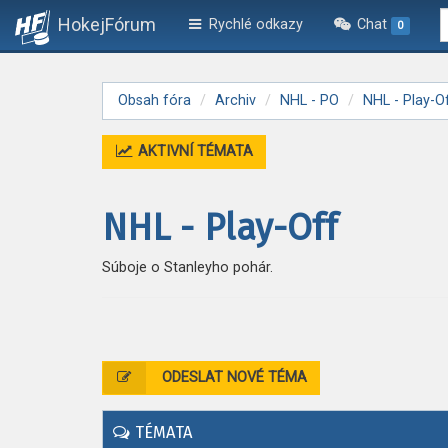
HokejFórum
Rychlé odkazy
Chat
0
Obsah fóra
Archiv
NHL - PO
NHL - Play-O
AKTIVNÍ TÉMATA
NHL - Play-Off
Súboje o Stanleyho pohár.
ODESLAT NOVÉ TÉMA
TÉMATA