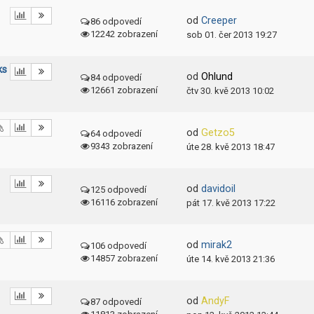
od
Creeper
86 odpovedí
12242 zobrazení
sob 01. čer 2013 19:27
ks
od
Ohlund
84 odpovedí
12661 zobrazení
čtv 30. kvě 2013 10:02
od
Getzo5
64 odpovedí
9343 zobrazení
úte 28. kvě 2013 18:47
od
davidoil
125 odpovedí
16116 zobrazení
pát 17. kvě 2013 17:22
od
mirak2
106 odpovedí
14857 zobrazení
úte 14. kvě 2013 21:36
od
AndyF
87 odpovedí