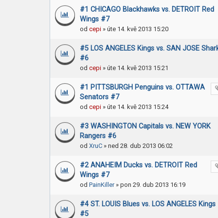
#1 CHICAGO Blackhawks vs. DETROIT Red
Wings #7
od
cepi
» úte 14. kvě 2013 15:20
#5 LOS ANGELES Kings vs. SAN JOSE Shar
#6
od
cepi
» úte 14. kvě 2013 15:21
#1 PITTSBURGH Penguins vs. OTTAWA
Senators #7
od
cepi
» úte 14. kvě 2013 15:24
#3 WASHINGTON Capitals vs. NEW YORK
Rangers #6
od
XruC
» ned 28. dub 2013 06:02
#2 ANAHEIM Ducks vs. DETROIT Red
Wings #7
od
PainKiller
» pon 29. dub 2013 16:19
#4 ST. LOUIS Blues vs. LOS ANGELES Kings
#5