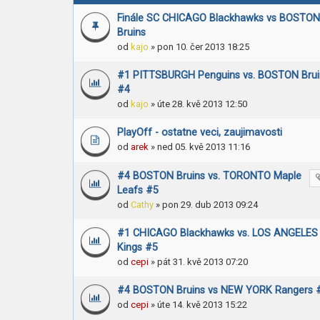
Finále SC CHICAGO Blackhawks vs BOSTON
Bruins
od
kajo
» pon 10. čer 2013 18:25
#1 PITTSBURGH Penguins vs. BOSTON Brui
#4
od
kajo
» úte 28. kvě 2013 12:50
PlayOff - ostatne veci, zaujimavosti
od
arek
» ned 05. kvě 2013 11:16
#4 BOSTON Bruins vs. TORONTO Maple
Leafs #5
od
Cathy
» pon 29. dub 2013 09:24
#1 CHICAGO Blackhawks vs. LOS ANGELES
Kings #5
od
cepi
» pát 31. kvě 2013 07:20
#4 BOSTON Bruins vs NEW YORK Rangers 
od
cepi
» úte 14. kvě 2013 15:22