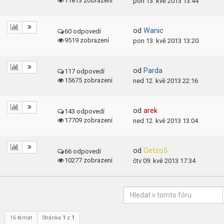
11813 zobrazení
pon 13. kvě 2013 13:44
od
Wanic
60 odpovedí
9519 zobrazení
pon 13. kvě 2013 13:20
od
Parda
117 odpovedí
15675 zobrazení
ned 12. kvě 2013 22:16
od
arek
143 odpovedí
17709 zobrazení
ned 12. kvě 2013 13:04
od
Getzo5
66 odpovedí
10277 zobrazení
čtv 09. kvě 2013 17:34
16 témat
Stránka
1
z
1