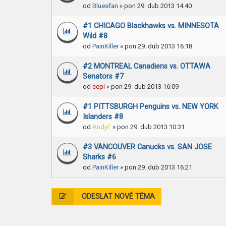
od
Bluesfan
» pon 29. dub 2013 14:40
#1 CHICAGO Blackhawks vs. MINNESOTA
Wild #8
od
PainKiller
» pon 29. dub 2013 16:18
#2 MONTREAL Canadiens vs. OTTAWA
Senators #7
od
cepi
» pon 29. dub 2013 16:09
#1 PITTSBURGH Penguins vs. NEW YORK
Islanders #8
od
AndyF
» pon 29. dub 2013 10:31
#3 VANCOUVER Canucks vs. SAN JOSE
Sharks #6
od
PainKiller
» pon 29. dub 2013 16:21
ODESLAT NOVÉ TÉMA