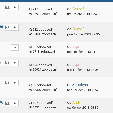
od
Getzo5
217 odpovedí
38939 zobrazení
úte 02. črc 2013 17:43
ns
od
Getzo5
282 odpovedí
37005 zobrazení
pon 17. čer 2013 22:35
od
cepi
36 odpovedí
6713 zobrazení
ned 16. čer 2013 21:12
od
cepi
175 odpovedí
20921 zobrazení
úte 11. čer 2013 18:05
od
Scoobyno
88 odpovedí
12307 zobrazení
ned 09. čer 2013 19:40
#6
od
AndyF
107 odpovedí
14910 zobrazení
čtv 06. čer 2013 08:35