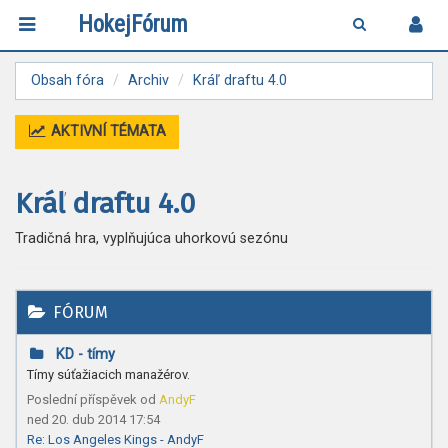
HokejFórum
Obsah fóra
Archiv
Kráľ draftu 4.0
AKTIVNÍ TÉMATA
Kráľ draftu 4.0
Tradičná hra, vyplňujúca uhorkovú sezónu
FÓRUM
KD - tímy
Tímy súťažiacich manažérov.
Poslední příspěvek od
AndyF
ned 20. dub 2014 17:54
Re: Los Angeles Kings - AndyF