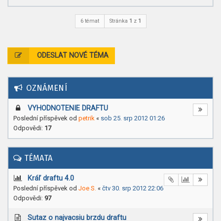
6 témat
Stránka
1
z
1
ODESLAT NOVÉ TÉMA
OZNÁMENÍ
VYHODNOTENIE DRAFTU
Poslední příspěvek od
petrik
«
sob 25. srp 2012 01:26
Odpovědi:
17
TÉMATA
Kráľ draftu 4.0
Poslední příspěvek od
Joe S.
«
čtv 30. srp 2012 22:06
Odpovědi:
97
Sutaz o najvacsiu brzdu draftu