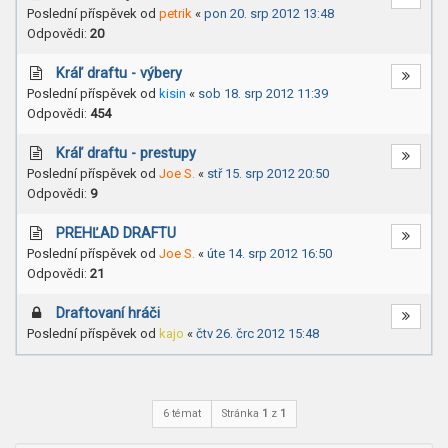
Poslední příspěvek od
petrik
«
pon 20. srp 2012 13:48
Odpovědi:
20
Kráľ draftu - výbery
Poslední příspěvek od
kisin
«
sob 18. srp 2012 11:39
Odpovědi:
454
Kráľ draftu - prestupy
Poslední příspěvek od
Joe S.
«
stř 15. srp 2012 20:50
Odpovědi:
9
PREHĽAD DRAFTU
Poslední příspěvek od
Joe S.
«
úte 14. srp 2012 16:50
Odpovědi:
21
Draftovaní hráči
Poslední příspěvek od
kajo
«
čtv 26. črc 2012 15:48
6 témat
Stránka
1
z
1