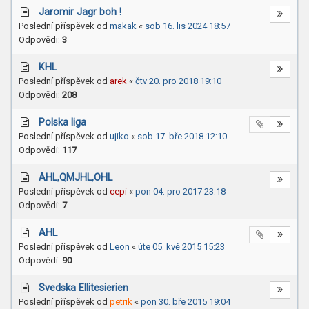
Jaromir Jagr boh !
Poslední příspěvek od
makak
«
sob 16. lis 2024 18:57
Odpovědi:
3
KHL
Poslední příspěvek od
arek
«
čtv 20. pro 2018 19:10
Odpovědi:
208
Polska liga
Poslední příspěvek od
ujiko
«
sob 17. bře 2018 12:10
Odpovědi:
117
AHL,QMJHL,OHL
Poslední příspěvek od
cepi
«
pon 04. pro 2017 23:18
Odpovědi:
7
AHL
Poslední příspěvek od
Leon
«
úte 05. kvě 2015 15:23
Odpovědi:
90
Svedska Ellitesierien
Poslední příspěvek od
petrik
«
pon 30. bře 2015 19:04