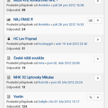
Může KHL konkurovat NHL ?
Poslední příspěvek od
Amériko
«
pát 28. pro 2012 16:38
Odpovědi:
38
NAJ FANS !!!
Poslední příspěvek od
Amériko
«
pát 28. pro 2012 16:30
Odpovědi:
24
HC Lev Poprad
Poslední příspěvek od
hockeygirl
«
sob 19. kvě 2012 23:42
Odpovědi:
51
České nižší soutěže
Poslední příspěvek od
mira
«
pon 02. dub 2012 20:00
Odpovědi:
19
MHK 32 Liptovsky Mikulas
Poslední příspěvek od
Rolo56
«
pon 05. bře 2012 20:24
Odpovědi:
13
Vseti­n
Poslední příspěvek od
Selly8
«
čtv 01. bře 2012 15:17
Odpovědi:
124