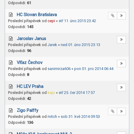
Odpovědi:
61
HC Slovan Bratislava
Poslední příspěvek od
cepi
«
stř 11. úno 2015 23:42
Odpovědi:
145
Jaroslav Janus
Poslední příspěvek od
Jarek
«
ned 01. úno 2015 23:13
Odpovědi:
96
Víťaz Čechov
Poslední příspěvek od
sanimirza606
«
pon 01. pro 2014 06:44
Odpovědi:
8
HC LEV Praha
Poslední příspěvek od
kajo
«
stř 25. čer 2014 17:57
Odpovědi:
42
Zigo Palffy
Poslední příspěvek od
mitch
«
sob 31. kvě 2014 09:53
Odpovědi:
136