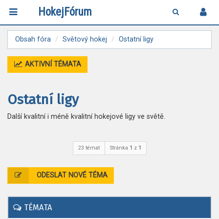
HokejFórum
Obsah fóra
Světový hokej
Ostatní ligy
AKTIVNÍ TÉMATA
Ostatní ligy
Další kvalitní i méně kvalitní hokejové ligy ve světě.
23 témat
Stránka
1
z
1
ODESLAT NOVÉ TÉMA
TÉMATA