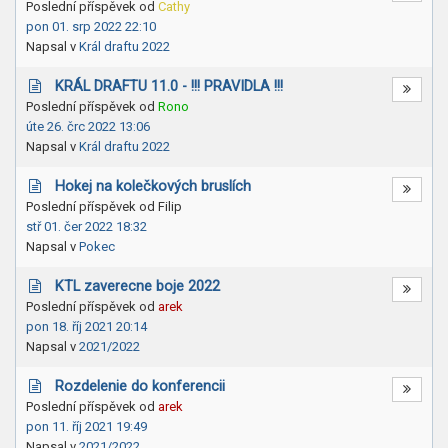
Poslední příspěvek od
Cathy
pon 01. srp 2022 22:10
Napsal v
Král draftu 2022
KRÁL DRAFTU 11.0 - !!! PRAVIDLA !!!
Poslední příspěvek od
Rono
úte 26. črc 2022 13:06
Napsal v
Král draftu 2022
Hokej na kolečkových bruslích
Poslední příspěvek od
Filip
stř 01. čer 2022 18:32
Napsal v
Pokec
KTL zaverecne boje 2022
Poslední příspěvek od
arek
pon 18. říj 2021 20:14
Napsal v
2021/2022
Rozdelenie do konferencii
Poslední příspěvek od
arek
pon 11. říj 2021 19:49
Napsal v
2021/2022