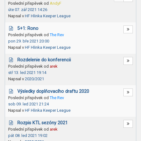
Poslední příspěvek od
AndyF
úte 07. zář 2021 14:26
Napsal v
HF Hlinka Keeper League
5+1: Rono
Poslední příspěvek od
The Rev
pon 29. bře 2021 20:00
Napsal v
HF Hlinka Keeper League
Rozdelenie do konferencii
Poslední příspěvek od
arek
stř 13. led 2021 19:14
Napsal v
2020/2021
Výsledky doplňovacího draftu 2020
Poslední příspěvek od
The Rev
sob 09. led 2021 21:24
Napsal v
HF Hlinka Keeper League
Rozpis KTL sezóny 2021
Poslední příspěvek od
arek
pát 08. led 2021 19:02