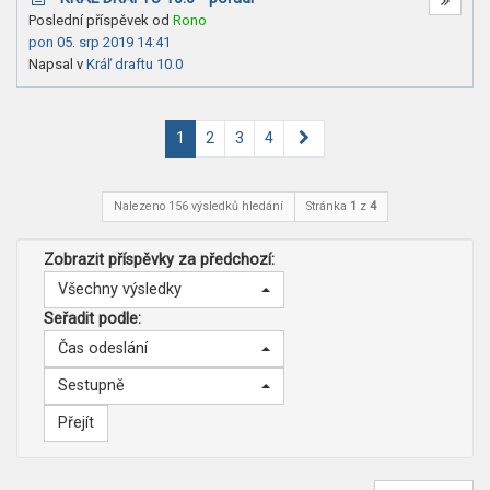
Poslední příspěvek od
Rono
pon 05. srp 2019 14:41
Napsal v
Kráľ draftu 10.0
Další
1
2
3
4
Nalezeno 156 výsledků hledání
Stránka
1
z
4
Zobrazit příspěvky za předchozí:
Všechny výsledky
Seřadit podle:
Čas odeslání
Sestupně