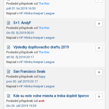
Poslední příspěvek od
The Rev
pát 01. lis 2019 16:30
Napsal v
HF Hlinka Keeper League
5+1: AndyF
Poslední příspěvek od
The Rev
čtv 03. říj 2019 00:01
Napsal v
HF Hlinka Keeper League
Výsledky doplňovacího draftu 2019
Poslední příspěvek od
The Rev
stř 02. říj 2019 20:17
Napsal v
HF Hlinka Keeper League
San Francisco Seals
Poslední příspěvek od
hapy
pon 30. zář 2019 23:17
Napsal v
HF Hlinka Keeper League
Kde su este volne miesta a treba doplnit tiperov
Poslední příspěvek od
arek
čtv 26. zář 2019 19:29