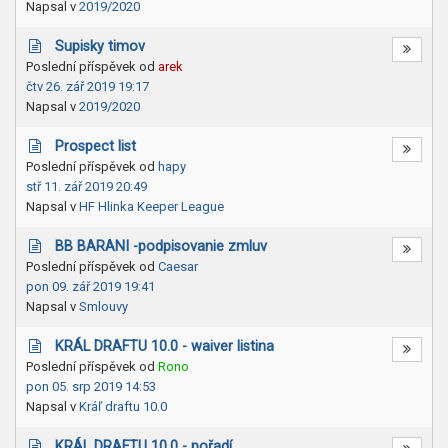
Napsal v
2019/2020
Supisky timov
Poslední příspěvek od
arek
čtv 26. zář 2019 19:17
Napsal v
2019/2020
Prospect list
Poslední příspěvek od
hapy
stř 11. zář 2019 20:49
Napsal v
HF Hlinka Keeper League
BB BARANI -podpisovanie zmluv
Poslední příspěvek od
Caesar
pon 09. zář 2019 19:41
Napsal v
Smlouvy
KRÁL DRAFTU 10.0 - waiver listina
Poslední příspěvek od
Rono
pon 05. srp 2019 14:53
Napsal v
Kráľ draftu 10.0
KRÁL DRAFTU 10.0 - pořadí