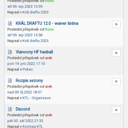
Poslední příspěvek od
Rono
stř 09. srp 2023 15:59
Napsal v
Král draftu 2023
KRÁL DRAFTU 12.0 - waiver listina
Poslední příspěvek od
Rono
stř 09. srp 2023 15:58
Napsal v
Král draftu 2023
Vianocny HF haxball
Poslední příspěvek od
arek
pon 19. pro 2022 17:10
Napsal v
Pokec
Rozpis sezony
Poslední příspěvek od
arek
ned 09. říj 2022 18:57
Napsal v
KTL - Organizace
Discord
Poslední příspěvek od
arek
pát 30. zář 2022 21:33
Napsal v
Komisia KTL