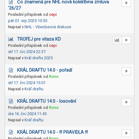
Č̣o znamená pre NHL nová kolektìvna zmluva
'26/27
Poslední příspěvek od
cepi
pát 01. srp 2025 10:55
Napsal v
NHL - Všeobecná diskuze
TROFEJ pre vitaza KD
Poslední příspěvek od
cepi
stř 17. črc 2024 22:37
Napsal v
Král draftu 2025
KRÁL DRAFTU 14.0 - pořadí
Poslední příspěvek od
Rono
stř 17. črc 2024 15:01
Napsal v
Kráľ draftu
KRÁL DRAFTU 14.0 - losování
Poslední příspěvek od
Rono
úte 16. črc 2024 11:45
Napsal v
Kráľ draftu
KRÁL DRAFTU 14.0 - !!! PRAVIDLA !!!
Poslední příspěvek od
Rono