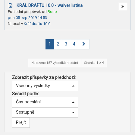
KRÁL DRAFTU 10.0 - waiver listina
Poslední příspěvek od
Rono
pon 05. srp 2019 14:53
Napsal v
Kráľ draftu 10.0
Další
1
2
3
4
Nalezeno 157 výsledků hledání
Stránka
1
z
4
Zobrazit příspěvky za předchozí:
Všechny výsledky
Seřadit podle:
Čas odeslání
Sestupně