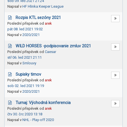
sob 09. led 2021 21:24
Napsal v
HF Hlinka Keeper League
Rozpis KTL sezóny 2021
Poslední příspěvek od
arek
pát 08. led 2021 19:02
Napsal v
2020/2021
WILD HORSES -podpisovanie zmluv 2021
Poslední příspěvek od
Caesar
stř 06. led 2021 21:11
Napsal v
Smlouvy
Supisky timov
Poslední příspěvek od
arek
sob 02. led 2021 19:19
Napsal v
2020/2021
Turnaj: Východná konferencia
Poslední příspěvek od
arek
čtv 30. črc 2020 13:18
Napsal v
NHL - Play-off 2020