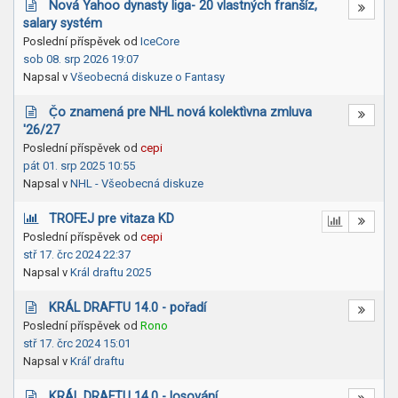
Nová Yahoo dynasty liga- 20 vlastných franšíz,
salary systém
Poslední příspěvek od
IceCore
sob 08. srp 2026 19:07
Napsal v
Všeobecná diskuze o Fantasy
Č̣o znamená pre NHL nová kolektìvna zmluva
'26/27
Poslední příspěvek od
cepi
pát 01. srp 2025 10:55
Napsal v
NHL - Všeobecná diskuze
TROFEJ pre vitaza KD
Poslední příspěvek od
cepi
stř 17. črc 2024 22:37
Napsal v
Král draftu 2025
KRÁL DRAFTU 14.0 - pořadí
Poslední příspěvek od
Rono
stř 17. črc 2024 15:01
Napsal v
Kráľ draftu
KRÁL DRAFTU 14.0 - losování