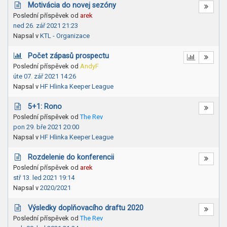
Motivácia do novej sezóny
Poslední příspěvek od
arek
ned 26. zář 2021 21:23
Napsal v
KTL - Organizace
Počet zápasů prospectu
Poslední příspěvek od
AndyF
úte 07. zář 2021 14:26
Napsal v
HF Hlinka Keeper League
5+1: Rono
Poslední příspěvek od
The Rev
pon 29. bře 2021 20:00
Napsal v
HF Hlinka Keeper League
Rozdelenie do konferencii
Poslední příspěvek od
arek
stř 13. led 2021 19:14
Napsal v
2020/2021
Výsledky doplňovacího draftu 2020
Poslední příspěvek od
The Rev