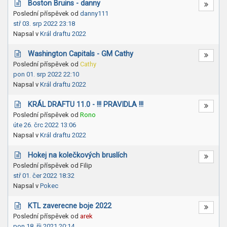
Boston Bruins - danny
Poslední příspěvek od
danny111
stř 03. srp 2022 23:18
Napsal v
Král draftu 2022
Washington Capitals - GM Cathy
Poslední příspěvek od
Cathy
pon 01. srp 2022 22:10
Napsal v
Král draftu 2022
KRÁL DRAFTU 11.0 - !!! PRAVIDLA !!!
Poslední příspěvek od
Rono
úte 26. črc 2022 13:06
Napsal v
Král draftu 2022
Hokej na kolečkových bruslích
Poslední příspěvek od
Filip
stř 01. čer 2022 18:32
Napsal v
Pokec
KTL zaverecne boje 2022
Poslední příspěvek od
arek
pon 18. říj 2021 20:14