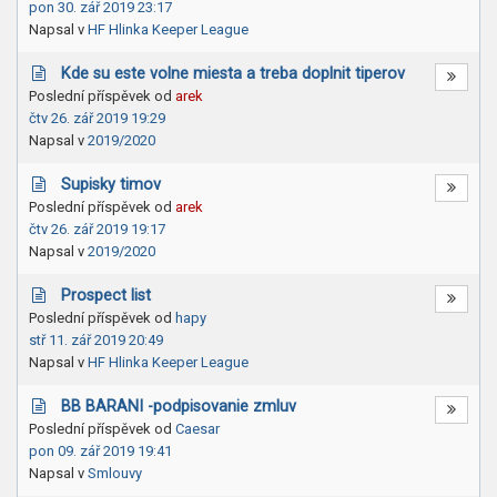
pon 30. zář 2019 23:17
Napsal v
HF Hlinka Keeper League
Kde su este volne miesta a treba doplnit tiperov
Poslední příspěvek od
arek
čtv 26. zář 2019 19:29
Napsal v
2019/2020
Supisky timov
Poslední příspěvek od
arek
čtv 26. zář 2019 19:17
Napsal v
2019/2020
Prospect list
Poslední příspěvek od
hapy
stř 11. zář 2019 20:49
Napsal v
HF Hlinka Keeper League
BB BARANI -podpisovanie zmluv
Poslední příspěvek od
Caesar
pon 09. zář 2019 19:41
Napsal v
Smlouvy