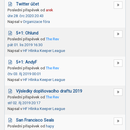
Twitter účet
Poslední příspěvek od
arek
úte 28. črc 2020 20:43
Napsal v
Organizace fóra
5+1: Ohlund
Poslední příspěvek od
The Rev
pát 01. lis 2019 16:30
Napsal v
HF Hlinka Keeper League
5+1: AndyF
Poslední příspěvek od
The Rev
čtv 03. říj 2019 00:01
Napsal v
HF Hlinka Keeper League
Výsledky doplňovacího draftu 2019
Poslední příspěvek od
The Rev
stř 02. říj 2019 20:17
Napsal v
HF Hlinka Keeper League
San Francisco Seals
Poslední příspěvek od
hapy