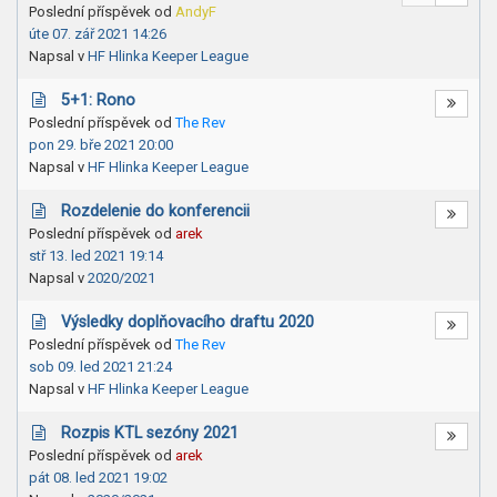
Poslední příspěvek od
AndyF
úte 07. zář 2021 14:26
Napsal v
HF Hlinka Keeper League
5+1: Rono
Poslední příspěvek od
The Rev
pon 29. bře 2021 20:00
Napsal v
HF Hlinka Keeper League
Rozdelenie do konferencii
Poslední příspěvek od
arek
stř 13. led 2021 19:14
Napsal v
2020/2021
Výsledky doplňovacího draftu 2020
Poslední příspěvek od
The Rev
sob 09. led 2021 21:24
Napsal v
HF Hlinka Keeper League
Rozpis KTL sezóny 2021
Poslední příspěvek od
arek
pát 08. led 2021 19:02