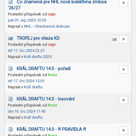
Č̣o znamená pre NHL nová kolektìvna zmluva
'26/27
Poslední příspěvek od
cepi
pát 01. srp 2025 10:55
Napsal v
NHL - Všeobecná diskuze
TROFEJ pre vitaza KD
Poslední příspěvek od
cepi
stř 17. črc 2024 22:37
Napsal v
Král draftu 2025
KRÁL DRAFTU 14.0 - pořadí
Poslední příspěvek od
Rono
stř 17. črc 2024 15:01
Napsal v
Kráľ draftu
KRÁL DRAFTU 14.0 - losování
Poslední příspěvek od
Rono
úte 16. črc 2024 11:45
Napsal v
Kráľ draftu
KRÁL DRAFTU 14.0 - !!! PRAVIDLA !!!
Poslední příspěvek od
Rono