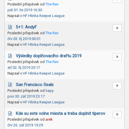
Poslední příspěvek od
The Rev
pát 01. lis 2019 16:30
Napsal v
HF Hlinka Keeper League
5+1: AndyF
Poslední příspěvek od
The Rev
čtv 03. říj 2019 00:01
Napsal v
HF Hlinka Keeper League
Výsledky doplňovacího draftu 2019
Poslední příspěvek od
The Rev
stř 02. říj 2019 20:17
Napsal v
HF Hlinka Keeper League
San Francisco Seals
Poslední příspěvek od
hapy
pon 30. zář 2019 23:17
Napsal v
HF Hlinka Keeper League
Kde su este volne miesta a treba doplnit tiperov
Poslední příspěvek od
arek
čtv 26. zář 2019 19:29