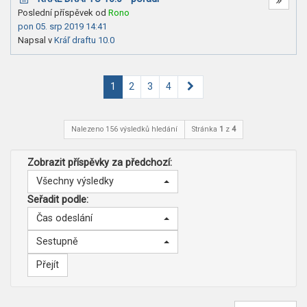
Poslední příspěvek od
Rono
pon 05. srp 2019 14:41
Napsal v
Kráľ draftu 10.0
Další
1
2
3
4
Nalezeno 156 výsledků hledání
Stránka
1
z
4
Zobrazit příspěvky za předchozí:
Všechny výsledky
Seřadit podle:
Čas odeslání
Sestupně