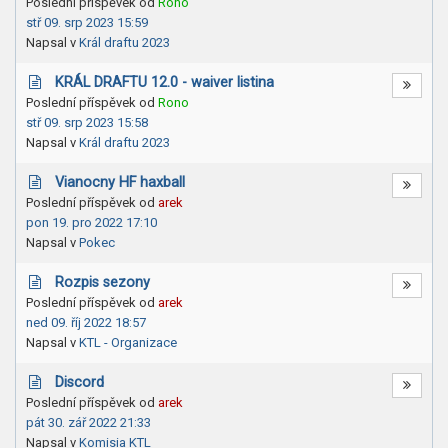
Poslední příspěvek od
Rono
stř 09. srp 2023 15:59
Napsal v
Král draftu 2023
KRÁL DRAFTU 12.0 - waiver listina
Poslední příspěvek od
Rono
stř 09. srp 2023 15:58
Napsal v
Král draftu 2023
Vianocny HF haxball
Poslední příspěvek od
arek
pon 19. pro 2022 17:10
Napsal v
Pokec
Rozpis sezony
Poslední příspěvek od
arek
ned 09. říj 2022 18:57
Napsal v
KTL - Organizace
Discord
Poslední příspěvek od
arek
pát 30. zář 2022 21:33
Napsal v
Komisia KTL