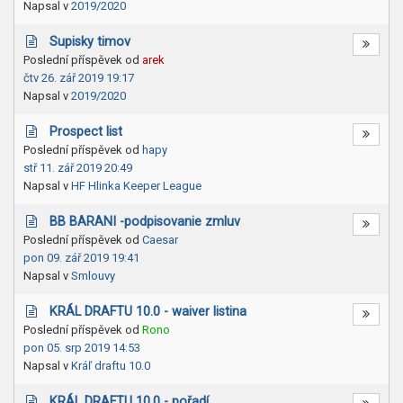
Napsal v
2019/2020
Supisky timov
Poslední příspěvek od
arek
čtv 26. zář 2019 19:17
Napsal v
2019/2020
Prospect list
Poslední příspěvek od
hapy
stř 11. zář 2019 20:49
Napsal v
HF Hlinka Keeper League
BB BARANI -podpisovanie zmluv
Poslední příspěvek od
Caesar
pon 09. zář 2019 19:41
Napsal v
Smlouvy
KRÁL DRAFTU 10.0 - waiver listina
Poslední příspěvek od
Rono
pon 05. srp 2019 14:53
Napsal v
Kráľ draftu 10.0
KRÁL DRAFTU 10.0 - pořadí