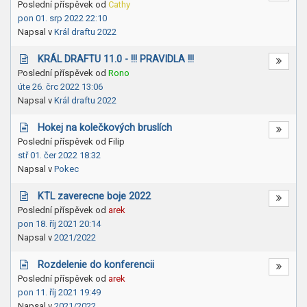
Poslední příspěvek od
Cathy
pon 01. srp 2022 22:10
Napsal v
Král draftu 2022
KRÁL DRAFTU 11.0 - !!! PRAVIDLA !!!
Poslední příspěvek od
Rono
úte 26. črc 2022 13:06
Napsal v
Král draftu 2022
Hokej na kolečkových bruslích
Poslední příspěvek od
Filip
stř 01. čer 2022 18:32
Napsal v
Pokec
KTL zaverecne boje 2022
Poslední příspěvek od
arek
pon 18. říj 2021 20:14
Napsal v
2021/2022
Rozdelenie do konferencii
Poslední příspěvek od
arek
pon 11. říj 2021 19:49
Napsal v
2021/2022