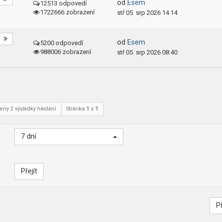
od
Esem
12513 odpovedí
1722666 zobrazení
stř 05. srp 2026 14:14
od
Esem
5200 odpovedí
988006 zobrazení
stř 05. srp 2026 08:40
eny 2 výsledky hledání
Stránka
1
z
1
7 dní
P