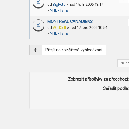
od
BigPete
» ned 15. říj 2006 13:14
v
NHL - Týmy
MONTREAL CANADIENS
od
WildCelt
» ned 17. pro 2006 10:54
v
NHL - Týmy
Přejít na rozšířené vyhledávání
Nalez
Zobrazit příspěvky za předchozí:
Seřadit podle: