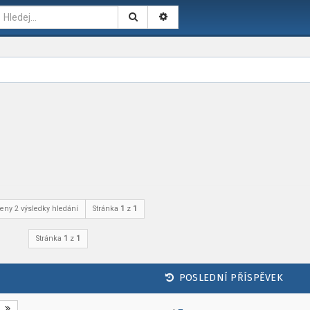
eny 2 výsledky hledání
Stránka
1
z
1
Stránka
1
z
1
POSLEDNÍ PŘÍSPĚVEK