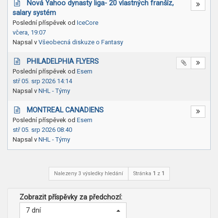
Nová Yahoo dynasty liga- 20 vlastných franšíz,
salary systém
Poslední příspěvek od
IceCore
včera, 19:07
Napsal v
Všeobecná diskuze o Fantasy
PHILADELPHIA FLYERS
Poslední příspěvek od
Esem
stř 05. srp 2026 14:14
Napsal v
NHL - Týmy
MONTREAL CANADIENS
Poslední příspěvek od
Esem
stř 05. srp 2026 08:40
Napsal v
NHL - Týmy
Nalezeny 3 výsledky hledání
Stránka
1
z
1
Zobrazit příspěvky za předchozí:
7 dní