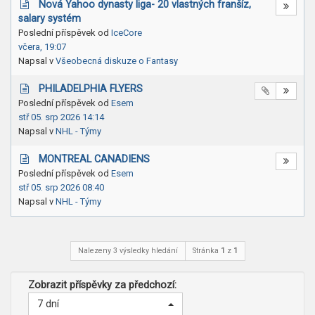
Nová Yahoo dynasty liga- 20 vlastných franšíz,
salary systém
Poslední příspěvek od
IceCore
včera, 19:07
Napsal v
Všeobecná diskuze o Fantasy
PHILADELPHIA FLYERS
Poslední příspěvek od
Esem
stř 05. srp 2026 14:14
Napsal v
NHL - Týmy
MONTREAL CANADIENS
Poslední příspěvek od
Esem
stř 05. srp 2026 08:40
Napsal v
NHL - Týmy
Nalezeny 3 výsledky hledání
Stránka
1
z
1
Zobrazit příspěvky za předchozí:
7 dní