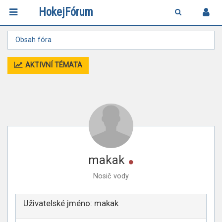
HokejFórum
Obsah fóra
AKTIVNÍ TÉMATA
Online
makak
Nosič vody
Uživatelské jméno:
makak