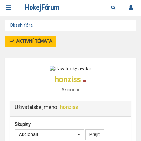
HokejFórum
Obsah fóra
AKTIVNÍ TÉMATA
Online
honziss
Akcionář
Uživatelské jméno:
honziss
Skupiny:
Akcionáři