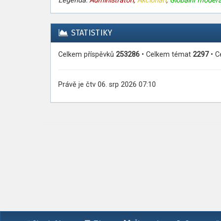
Legenda:
Administrátoři
,
Akcionáři
,
Globální moderá
STATISTIKY
Celkem příspěvků
253286
• Celkem témat
2297
• C
Právě je čtv 06. srp 2026 07:10