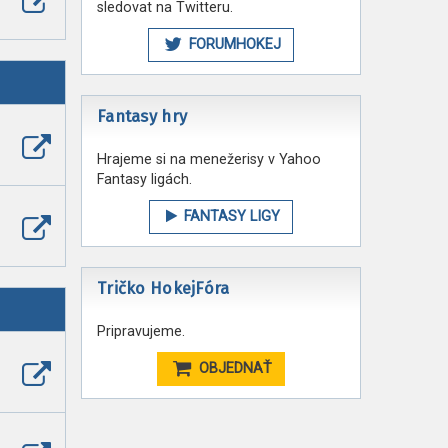
sledovat na Twitteru.
poslední
příspěvek
FORUMHOKEJ
Fantasy hry
Zobrazit
Hrajeme si na menežerisy v Yahoo
poslední
příspěvek
Fantasy ligách.
FANTASY LIGY
Zobrazit
poslední
příspěvek
Tričko HokejFóra
Pripravujeme.
OBJEDNAŤ
Zobrazit
poslední
příspěvek