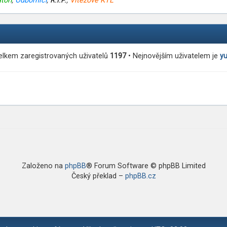
toři
,
Odborníci
,
R.I.P.
,
Vítězové KTL
elkem zaregistrovaných uživatelů
1197
• Nejnovějším uživatelem je
y
Založeno na
phpBB
® Forum Software © phpBB Limited
Český překlad –
phpBB.cz