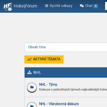
HokejFórum
Rychlé odkazy
Chat
0
Obsah fóra
AKTIVNÍ TÉMATA
NHL
NHL - Týmy
Diskuze o jednotlivých týmech nejkvalitnější hokej
NHL - Všeobecná diskuze