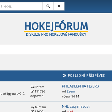
HOKEJFÓRUM
DISKUZE PRO HOKEJOVÉ FANOUŠKY
POSLEDNÍ PŘÍSPĚVEK
PHILADELPHIA FLYERS
32 tém
111786
od
Esem
ové ligy na světě.
odpovedí
včera, 14:14
NHL zaujimavosti
167 tém
14600
od
cepi