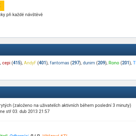
ky při každé návštěvě
),
cepi
(
415
),
AndyF
(
401
),
fantomas
(
297
),
dunim
(
209
),
Rono
(
201
),
T
skrytých (založeno na uživatelích aktivních během poslední 3 minuty)
ne stř 03. dub 2013 21:57