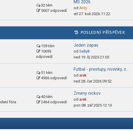
MS 2026
32 tém
od
Anty
5007 odpovedí
stř 27. kvě 2026 11:22
POSLEDNÍ PŘÍSPĚVEK
Jeden zapas
159 tém
10693
od
Selly8
odpovedí
ned 19. říj 2025 21:05
Futbal - prestupy, novinky, z…
51 tém
od
arek
4936 odpovedí
ned 28. čer 2026 09:52
Zmeny nickov
40 tém
od
arek
dení fóra.
2464 odpovedí
pon 08. zář 2025 12:13