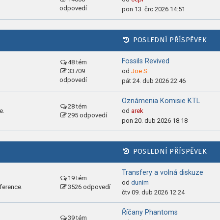
odpovedí
pon 13. črc 2026 14:51
POSLEDNÍ PŘÍSPĚVEK
Fossils Revived
48 tém
33709
od
Joe S.
odpovedí
pát 24. dub 2026 22:46
Oznámenia Komisie KTL
28 tém
e.
od
arek
295 odpovedí
pon 20. dub 2026 18:18
POSLEDNÍ PŘÍSPĚVEK
Transfery a volná diskuze
19 tém
od
dunim
ference.
3526 odpovedí
čtv 09. dub 2026 12:24
Říčany Phantoms
39 tém