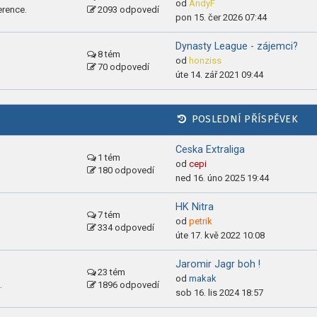
od
AndyF
erence.
2093 odpovedí
pon 15. čer 2026 07:44
Dynasty League - zájemci?
8 tém
od
honziss
70 odpovedí
úte 14. zář 2021 09:44
POSLEDNÍ PŘÍSPĚVEK
Ceska Extraliga
1 tém
od
cepi
180 odpovedí
ned 16. úno 2025 19:44
HK Nitra
7 tém
od
petrik
334 odpovedí
úte 17. kvě 2022 10:08
Jaromir Jagr boh !
23 tém
od
makak
.
1896 odpovedí
sob 16. lis 2024 18:57