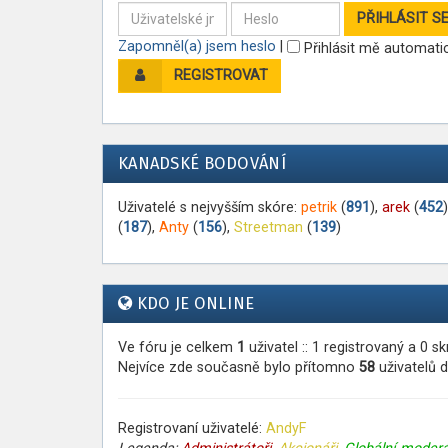
Zapomněl(a) jsem heslo
|
Přihlásit mě automatic
REGISTROVAT
KANADSKÉ BODOVÁNÍ
Uživatelé s nejvyšším skóre:
petrik
(
891
),
arek
(
452
(
187
),
Anty
(
156
),
Streetman
(
139
)
KDO JE ONLINE
Ve fóru je celkem
1
uživatel :: 1 registrovaný a 0 
Nejvíce zde současně bylo přítomno
58
uživatelů d
Registrovaní uživatelé:
AndyF