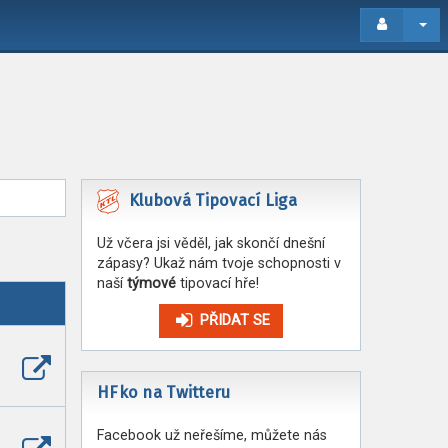
Klubová Tipovací Liga
Už včera jsi věděl, jak skončí dnešní
zápasy? Ukaž nám tvoje schopnosti v
naší
týmové
tipovací hře!
PŘIDAT SE
Zobrazit
poslední
HFko na Twitteru
příspěvek
Facebook už neřešíme, můžete nás
Zobrazit