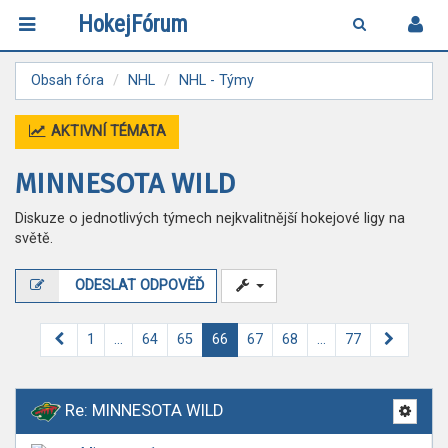
HokejFórum
Obsah fóra
NHL
NHL - Týmy
AKTIVNÍ TÉMATA
MINNESOTA WILD
Diskuze o jednotlivých týmech nejkvalitnější hokejové ligy na
světě.
ODESLAT ODPOVĚĎ
Předchozí
Další
1
…
64
65
66
67
68
…
77
Re: MINNESOTA WILD