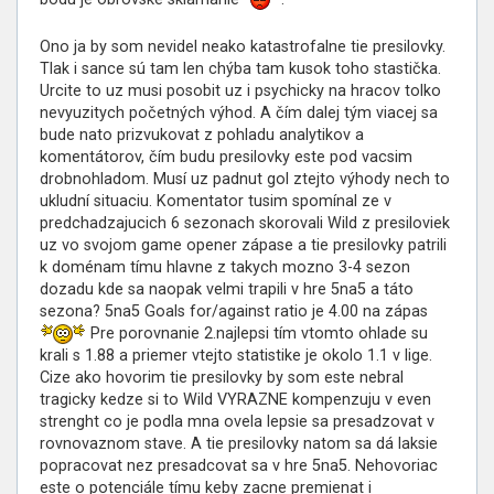
Ono ja by som nevidel neako katastrofalne tie presilovky.
Tlak i sance sú tam len chýba tam kusok toho stastička.
Urcite to uz musi posobit uz i psychicky na hracov tolko
nevyuzitych početných výhod. A čím dalej tým viacej sa
bude nato prizvukovat z pohladu analytikov a
komentátorov, čím budu presilovky este pod vacsim
drobnohladom. Musí uz padnut gol ztejto výhody nech to
ukludní situaciu. Komentator tusim spomínal ze v
predchadzajucich 6 sezonach skorovali Wild z presiloviek
uz vo svojom game opener zápase a tie presilovky patrili
k doménam tímu hlavne z takych mozno 3-4 sezon
dozadu kde sa naopak velmi trapili v hre 5na5 a táto
sezona? 5na5 Goals for/against ratio je 4.00 na zápas
Pre porovnanie 2.najlepsi tím vtomto ohlade su
krali s 1.88 a priemer vtejto statistike je okolo 1.1 v lige.
Cize ako hovorim tie presilovky by som este nebral
tragicky kedze si to Wild VYRAZNE kompenzuju v even
strenght co je podla mna ovela lepsie sa presadzovat v
rovnovaznom stave. A tie presilovky natom sa dá laksie
popracovat nez presadcovat sa v hre 5na5. Nehovoriac
este o potenciále tímu keby zacne premienat i