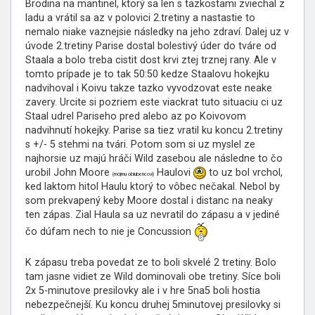
Brodina na mantinel, ktorý sa len s tazkostami zviechal z
ladu a vrátil sa az v polovici 2.tretiny a nastastie to
nemalo niake vaznejsie následky na jeho zdraví. Dalej uz v
úvode 2.tretiny Parise dostal bolestivý úder do tváre od
Staala a bolo treba cistit dost krvi ztej trznej rany. Ale v
tomto prípade je to tak 50:50 kedze Staalovu hokejku
nadvihoval i Koivu takze tazko vyvodzovat este neake
zavery. Urcite si pozriem este viackrat tuto situaciu ci uz
Staal udrel Pariseho pred alebo az po Koivovom
nadvihnutí hokejky. Parise sa tiez vratil ku koncu 2.tretiny
s +/- 5 stehmi na tvári. Potom som si uz myslel ze
najhorsie uz majú hráči Wild zasebou ale následne to čo
urobil John Moore
Haulovi
to uz bol vrchol,
(môjmu oblubencovi)
ked laktom hitol Haulu ktorý to vôbec nečakal. Nebol by
som prekvapený keby Moore dostal i distanc na neaky
ten zápas. Zial Haula sa uz nevratil do zápasu a v jediné
čo dúfam nech to nie je Concussion
K zápasu treba povedat ze to boli skvelé 2 tretiny. Bolo
tam jasne vidiet ze Wild dominovali obe tretiny. Síce boli
2x 5-minutove presilovky ale i v hre 5na5 boli hostia
nebezpečnejší. Ku koncu druhej 5minutovej presilovky si