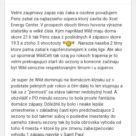
Velmi zaujimavy zapas nás čaka a osobne považujem
Pens zatial za najtazsieho súpera ktorý zavíta do Xcel
Energy Center. V prospech oboch tímov hovoria výrazne
statistiky a velké čísla. Kým napríklad Wild maju doma
skore 21:6 tak Pens zasa z poslednych 4 zápasov skore
19:3 a ztoho 3 shootouty
. Narazia naseba 2 tímy
ktore patria zatial k najofenzivnejsim k celej lige. Ale ako
uz spominal WildCelt tak ozaj po rokoch trapenia je to
velmi prekvapujuci start do sezony a konecne začínaju
byt Wild seriozne respektovaným tímom i u súperov.
Je super že Wild dominujú na domácom klzisku uz v
podstate pekných pár rokov a čím dalej to len stupnuju a
tak sa z "pevnosti" sa stáva takmer nedobytný hrad. A
obzvlášť v PO minulú sezonu to bola proste fantázia
domáce zápasy. Dôležité by bolo i neake lepšie
umiestnenie v základnej časti kým predchadzajuce 2
sezony to bol takmer súboj o posledne miestenky do
sameho záveru sezony tak by bola obrovska vyhoda od
toho 4 miesta + ktoré by pre zmenu zabezpečovalo
vyhodu 1 zápasu navyše v Saint Paul