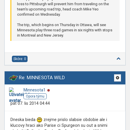
loss to Pittsburgh will prevent him from traveling on the
team’s upcoming road trip, head coach Mike Yeo
confirmed on Wednesday.
The trip, which begins on Thursday in Ottawa, will see
Minnesota play three road games in six nights with stops
in Montreal and New Jersey.
Skóre: 0
Re: MINNESOTA WILD
Online
Minnesota1
Opora týmu
pát 07. lis 2014 04:44
Dneska bieda
zrejme prislo slabsie obdobie ale i
klucovy hraci ako Parise ci Spurgeon su out a snimi