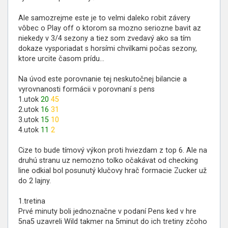
Ale samozrejme este je to velmi daleko robit závery
vôbec o Play off o ktorom sa mozno seriozne bavit az
niekedy v 3/4 sezony a tiez som zvedavý ako sa tím
dokaze vysporiadat s horsími chvilkami počas sezony,
ktore urcite časom prídu...
Na úvod este porovnanie tej neskutočnej bilancie a
vyrovnanosti formácii v porovnaní s pens
1.utok
20
45
2.utok
16
31
3.utok
15
10
4.utok
11
2
Cize to bude tímový výkon proti hviezdam z top 6. Ale na
druhú stranu uz nemozno tolko očakávat od checking
line odkial bol posunutý klučovy hrač formacie Zucker už
do 2 lajny.
1.tretina
Prvé minuty boli jednoznačne v podaní Pens ked v hre
5na5 uzavreli Wild takmer na 5minut do ich tretiny zčoho