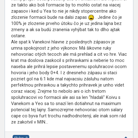
ze takto ako boli formacie by to mohlo ostat na viacej
zapasov i ked u Yea to nie je nikdy stopercentne ako
zlozenie formacii bude na dalsi zapas
. Jedine čo je
100% je zlozenie prveho útoku čo je uz jedina lajna bez
zmeny a ak sa budú zranenia vyhýbat tak to dlho ajtak
ostane.
Ale spat k Vanekovi hlavne z poslednych zápasov je
umna spokojnost z jeho výkonov. Má šikovne ruky
nehovoriac otých tecoch ale má prehlad a cit vo hre. Viac
krat ma doslova zaskocil s prihravkami a neberie to moc
naseba ale prihrá lepsie postavenemu spoluhracovi ocom
hovoria i jeho body 0+4. I z dnesneho zápasu si staci
pozriet gol na 6:1 kde mal najvacsiu zásluhu natom
perfektnou prihravkou a takychto prihravek je unho videt
coraz viacej. Zrejme to nebolo ani o ich tretom
spoluhracovi vo formacii ale asi sa len "hladali" Koivu s
Vanekom a Yeo sa to snazí len dotiahnut na maximum
potencial tej lajny. Samozrejme nehovoriac otom salary
cape co byva furt trochu nadhodnotený, ale inak som rád
ze zakotvil v MIN...