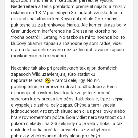
spôsobom momentum ked Suter perfektne vysunul
Niederreitera a ten s prehladom premenil nájazd a znižil v
oslabení na 1:3. V poslednych 3minutach vznikla docela
diskutabilna situacia ked Koivu dal gol ale Goc zachytil
puk tesne uz za brankovou čiarou. Ale kamen úrazu bol v
Granlundovom inerference na Greissa na ktoreho ho
trocha postrčil i Letang. No tazko sa mi to hodnotí bol to
klučový okamih zápasu a rozhodne by som radšej videl
drámu do sameho zaveru nez uz len dohravanie zapasu
(poškodením od rozhodcu)
Nakoniec tak ako pri presilovkach tak aj pri domácich
zapasoch Wild uzavieraju aj túto štatistiku
neporazitelnosti
v ramci celej ligy. No nič
pochopitelne je nemožné udrzat to dlhodobo a Pens
disponuju obrovskou kvalitou takze je to zlomené
superom ktory predsa len očosi taktickejsie, trpezlivejsie
a vyspelejsie zahral celý zapas. Chýbala tam i vacsia
jednoduchost v roznych situaciach ci uz presilovky alebo
hra v rovnomernom počte. Bola vidiet nerozvaznost co s
pukom niekedy i na 2-3 sekundy čo je vela v hokeji a tak
následne hostia prečitali umysel ci uz zachytením
prihravky, zblokovaním strely alebo pozičným