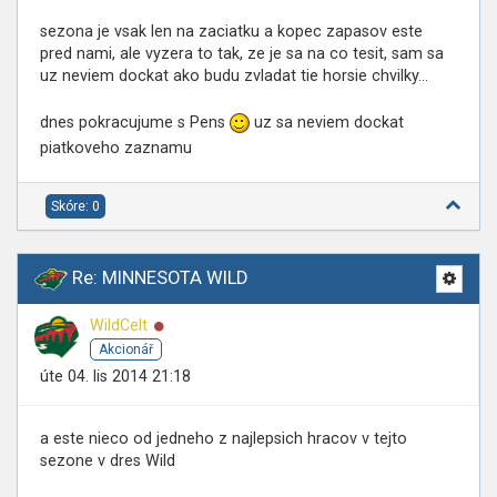
sezona je vsak len na zaciatku a kopec zapasov este
pred nami, ale vyzera to tak, ze je sa na co tesit, sam sa
uz neviem dockat ako budu zvladat tie horsie chvilky...
dnes pokracujume s Pens
uz sa neviem dockat
piatkoveho zaznamu
Skóre: 0
Re: MINNESOTA WILD
Online
WildCelt
Akcionář
úte 04. lis 2014 21:18
a este nieco od jedneho z najlepsich hracov v tejto
sezone v dres Wild