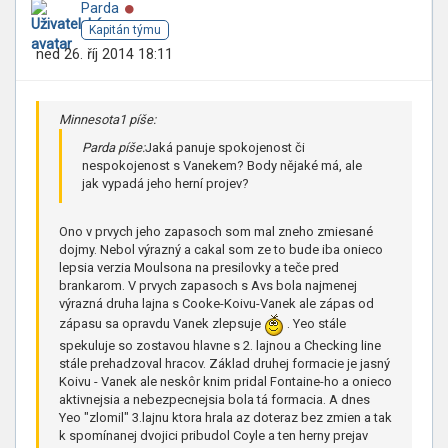
Online
Parda
Kapitán týmu
ned 26. říj 2014 18:11
Minnesota1 píše:
Parda píše:
Jaká panuje spokojenost či
nespokojenost s Vanekem? Body nějaké má, ale
jak vypadá jeho herní projev?
Ono v prvych jeho zapasoch som mal zneho zmiesané
dojmy. Nebol výrazný a cakal som ze to bude iba onieco
lepsia verzia Moulsona na presilovky a teče pred
brankarom. V prvych zapasoch s Avs bola najmenej
výrazná druha lajna s Cooke-Koivu-Vanek ale zápas od
zápasu sa opravdu Vanek zlepsuje
. Yeo stále
spekuluje so zostavou hlavne s 2. lajnou a Checking line
stále prehadzoval hracov. Základ druhej formacie je jasný
Koivu - Vanek ale neskôr knim pridal Fontaine-ho a onieco
aktivnejsia a nebezpecnejsia bola tá formacia. A dnes
Yeo "zlomil" 3.lajnu ktora hrala az doteraz bez zmien a tak
k spomínanej dvojici pribudol Coyle a ten herny prejav