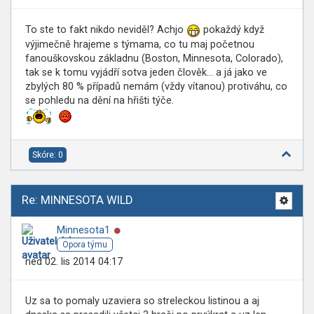
To ste to fakt nikdo neviděl? Achjo
pokaždý když
výjimečně hrajeme s týmama, co tu maj početnou
fanouškovskou základnu (Boston, Minnesota, Colorado),
tak se k tomu vyjádří sotva jeden člověk... a já jako ve
zbylých 80 % případů nemám (vždy vítanou) protiváhu, co
se pohledu na dění na hřišti týče.
Skóre: 0
Re: MINNESOTA WILD
Online
Minnesota1
Opora týmu
ned 02. lis 2014 04:17
Uz sa to pomaly uzaviera so streleckou listinou a aj