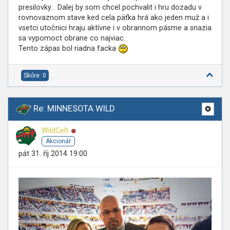
presilovky... Dalej by som chcel pochvalit i hru dozadu v
rovnovaznom stave ked cela päťka hrá ako jeden muž a i
vsetci utočnici hraju aktívne i v obrannom pásme a snazia
sa vypomoct obrane co najviac.
Tento zápas bol riadna facka
Skóre: 0
Re: MINNESOTA WILD
Online
WildCelt
Akcionář
pát 31. říj 2014 19:00