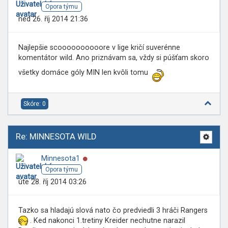
Opora týmu
ned 26. říj 2014 21:36
Najlepšie scoooooooooore v lige kričí suverénne
komentátor wild. Ano priznávam sa, vždy si púšťam skoro
všetky domáce góly MIN len kvôli tomu
Skóre: 0
Re: MINNESOTA WILD
Online
Minnesota1
Opora týmu
úte 28. říj 2014 03:26
Tazko sa hladajú slová nato čo predviedli 3 hráči Rangers
. Ked nakonci 1.tretiny Kreider nechutne narazil