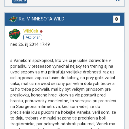
Skóre: 0
Re: MINNESOTA WILD
Online
WildCelt
Akcionář
ned 26. říj 2014 17:49
s Vanekom spokojnost, kto vie ci je uplne zdravotne v
poriadku, v preseason vynechal nejaky ten trening aj na
uvod sezony sa mu pritrafuju vselijake drobnosti, raz uz
siel aj pocas zapasu tusim do kabiny, na prvy golik zatial
caka, mal uz na uvod sezony par velmi dobrych tecov a
tu ho treba pochvalit, mal by byt velkym prinosom pre
presilovku, konecne hrac, ktory sa vie postavit pred
branku, prihravocky excelentne, ta vcerajsia pri precisleni
na Spurgeona milimetrova, ked som videl, ze do
precislenia idu s pukom na hokejke Vaneka, veril som, ze
to daju, trebars v minulej sezone tie precislenia boli
tragikomicke, par peknych odobrati puku mal, Vanek ma