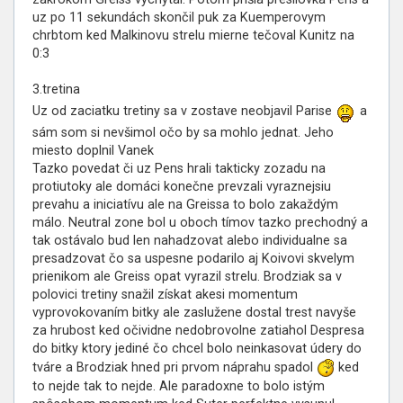
uz po 11 sekundách skončil puk za Kuemperovym
chrbtom ked Malkinovu strelu mierne tečoval Kunitz na
0:3
3.tretina
Uz od zaciatku tretiny sa v zostave neobjavil Parise
a
sám som si nevšimol očo by sa mohlo jednat. Jeho
miesto doplnil Vanek
Tazko povedat či uz Pens hrali takticky zozadu na
protiutoky ale domáci konečne prevzali vyraznejsiu
prevahu a iniciatívu ale na Greissa to bolo zakaždým
málo. Neutral zone bol u oboch tímov tazko prechodný a
tak ostávalo bud len nahadzovat alebo individualne sa
presadzovat čo sa uspesne podarilo aj Koivovi skvelym
prienikom ale Greiss opat vyrazil strelu. Brodziak sa v
polovici tretiny snažil získat akesi momentum
vyprovokovaním bitky ale zaslužene dostal trest navyše
za hrubost ked očividne nedobrovolne zatiahol Despresa
do bitky ktory jediné čo chcel bolo neinkasovat údery do
tváre a Brodziak hned pri prvom náprahu spadol
ked
to nejde tak to nejde. Ale paradoxne to bolo istým