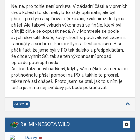
Ne, ne, pro tohle není omluva. V základní části a v prvních
dvou kolech to šlo, nebylo to vždy optimální, ale byl
přínos pro tým a splňoval očekávání, kvůli nimž do týmu
přišel. Ale takový výbuch výkonnosti ve finále, který byl
cítit již dříve se odpustit nedá. A v Montreale se podle
svých slov cítil dobře, kudy chodil si pochvaloval zázemí,
fanoušky a souhru s Paciorettym a Desharnaisem + si
přičti fakt, že jsme byli v PO tak daleko a předpokládám,
že chce vyhrát SC, tak se ten výkonnostní propad
opravdu pochopit nedá.
Asi bys taky nebyl nadšený, kdyby vám někdo za nemalou
protihodnotu přišel pomoci na PO a takhle to prosral,
takže mě asi chápeš. Proto jsem se ptal, jak to s ním je
teď a jsem na něj zvědavý jak bude pokračovat.
Skóre: 0
Re: MINNESOTA WILD
Online
Davvy