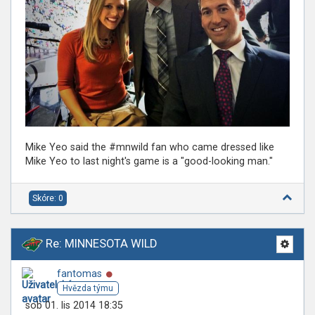
Mike Yeo said the #mnwild fan who came dressed like
Mike Yeo to last night's game is a "good-looking man."
Skóre: 0
Re: MINNESOTA WILD
Online
fantomas
Hvězda týmu
sob 01. lis 2014 18:35