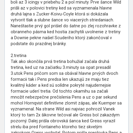
boli az 3 icingy v priebehu 2 a pol minuty. Prve šance Wild
prišli az v polovici tretiny ked sa vyznamenala hlavne
druhá lajna s Zucker-Koivu-Coyle ktorá si dokázala
vytvorit tlak a slubne šance vo viacerých striedaniach.
Naneštastie prvý gol prišiel do šatne po zlej rozohravke z
obranneho pásma ked hostia zachytili uvolnenie z tretiny
a Downie pekne našiel Scuderiho ktorý zakončoval v
podstate do prazdnej bránky.
2.tretina
Tak ako skončila prvá tretina bohužial začala druhá
tretina, ked uz na začiatku 3.minuty sa opat presadil
3.utok Pens pričom som sa obával hlavne prvých dvoch
formacii tak i Pens predsa len ukazujú ze maju tiez
kvalitný káder a ked sú solídne pokryté najudernejsie
formacie uderí tretia. Od tochto okamihu sa začali
množit nebezpečne prečislenia Pens a uz o par sekund
mohol Hornqvist definitívne zlomit zápas, ale Kuemper sa
vyznamenal. Na strane Wild asi najviac pohrozil Vanek
ktorý to tam 2x šikovne tečoval ale Greiss bol zakazdym
pozorný. Dalej prišla obrovská šanca ked Greiss vyrazil
strelu iba pred Fontaineho ktoreho tiez skvelým
zakrokom Greiss vychytal. Potom prišla presilovka Pens a