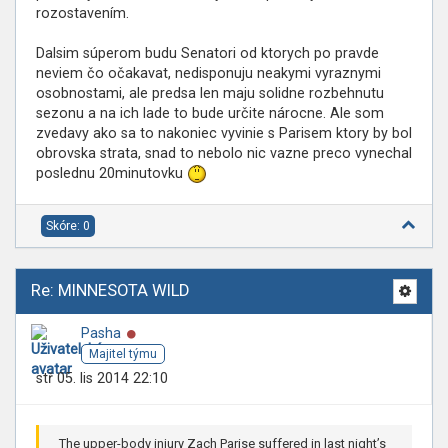
rozostavením.
Dalsim súperom budu Senatori od ktorych po pravde
neviem čo očakavat, nedisponuju neakymi vyraznymi
osobnostami, ale predsa len maju solidne rozbehnutu
sezonu a na ich lade to bude určite nárocne. Ale som
zvedavy ako sa to nakoniec vyvinie s Parisem ktory by bol
obrovska strata, snad to nebolo nic vazne preco vynechal
poslednu 20minutovku
Skóre: 0
Re: MINNESOTA WILD
Online
Pasha
Majitel týmu
stř 05. lis 2014 22:10
The upper-body injury Zach Parise suffered in last night’s