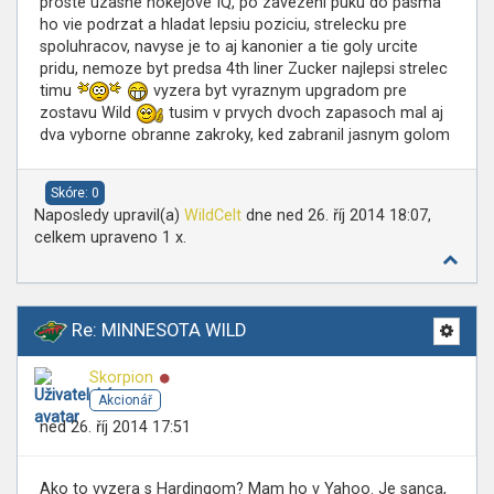
proste uzasne hokejove IQ, po zavezeni puku do pasma
ho vie podrzat a hladat lepsiu poziciu, strelecku pre
spoluhracov, navyse je to aj kanonier a tie goly urcite
pridu, nemoze byt predsa 4th liner Zucker najlepsi strelec
timu
vyzera byt vyraznym upgradom pre
zostavu Wild
tusim v prvych dvoch zapasoch mal aj
dva vyborne obranne zakroky, ked zabranil jasnym golom
Skóre: 0
Naposledy upravil(a)
WildCelt
dne ned 26. říj 2014 18:07,
celkem upraveno 1 x.
Re: MINNESOTA WILD
Online
Skorpion
Akcionář
ned 26. říj 2014 17:51
Ako to vyzera s Hardingom? Mam ho v Yahoo. Je sanca,