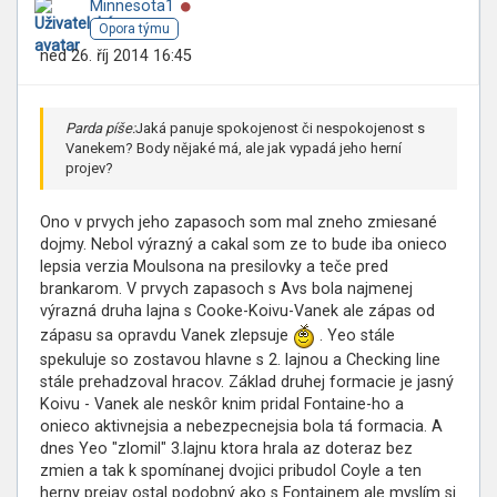
Online
Minnesota1
Opora týmu
ned 26. říj 2014 16:45
Parda píše:
Jaká panuje spokojenost či nespokojenost s
Vanekem? Body nějaké má, ale jak vypadá jeho herní
projev?
Ono v prvych jeho zapasoch som mal zneho zmiesané
dojmy. Nebol výrazný a cakal som ze to bude iba onieco
lepsia verzia Moulsona na presilovky a teče pred
brankarom. V prvych zapasoch s Avs bola najmenej
výrazná druha lajna s Cooke-Koivu-Vanek ale zápas od
zápasu sa opravdu Vanek zlepsuje
. Yeo stále
spekuluje so zostavou hlavne s 2. lajnou a Checking line
stále prehadzoval hracov. Základ druhej formacie je jasný
Koivu - Vanek ale neskôr knim pridal Fontaine-ho a
onieco aktivnejsia a nebezpecnejsia bola tá formacia. A
dnes Yeo "zlomil" 3.lajnu ktora hrala az doteraz bez
zmien a tak k spomínanej dvojici pribudol Coyle a ten
herny prejav ostal podobný ako s Fontainem ale myslím si