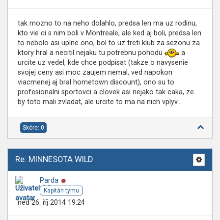
tak mozno to na neho dolahlo, predsa len ma uz rodinu,
kto vie ci s nim boli v Montreale, ale ked aj boli, predsa len
to nebolo asi uplne ono, bol to uz treti klub za sezonu za
ktory hral a necitil nejaku tu potrebnu pohodu
a
urcite uz vedel, kde chce podpisat (takze o navysenie
svojej ceny asi moc zaujem nemal, ved napokon
viacmenej aj bral hometown discount), ono su to
profesionalni sportovci a clovek asi nejako tak caka, ze
by toto mali zvladat, ale urcite to ma na nich vplyv...
Skóre: 0
Re: MINNESOTA WILD
Online
Parda
Kapitán týmu
ned 26. říj 2014 19:24