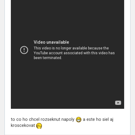
to co ho chcel rozseknut napoly
a este ho siel aj
kroscekovat