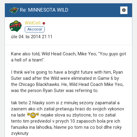
Re: MINNESOTA WILD
Online
WildCelt
Akcionář
úte 04. lis 2014 21:11
Kane also told, Wild Head Coach, Mike Yeo; "You guys got
a hell of a team".
I think we're going to have a bright future with him, Ryan
Suter said after the Wild were eliminated in Game 6 by
the Chicago Blackhawks. He, Wild Head Coach Mike Yeo,
was the person Ryan Suter was referring to.
tak tieto 2 hlasky som si z minulej sezony zapamatal a
zasnem ako ich zatial pretavuju hraci do svojich vykonov
na lade
nejake slova su zbytocne, to co zatial
tento tim predviedol v prvych 10 zapasoch bola pre ich
fanusika ina lahodka, hlavne po tom na co bol dlhe roky
zvyknuty