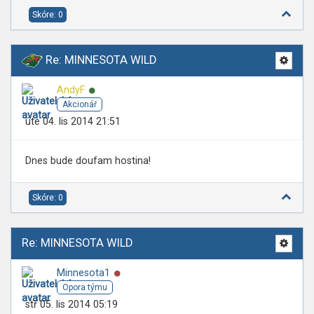
Skóre: 0
Re: MINNESOTA WILD
Online
AndyF
Akcionář
úte 04. lis 2014 21:51
Dnes bude doufam hostina!
Skóre: 0
Re: MINNESOTA WILD
Online
Minnesota1
Opora týmu
stř 05. lis 2014 05:19