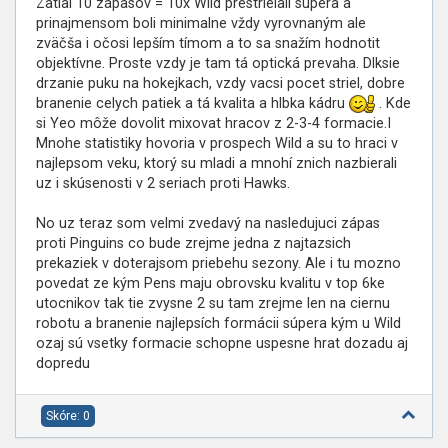
Zatial 10 zápasov = 10x Wild prestrielali súpera a
prinajmensom boli minimalne vždy vyrovnaným ale
zväčša i očosi lepším tímom a to sa snažím hodnotit
objektívne. Proste vzdy je tam tá optická prevaha. Dlksie
drzanie puku na hokejkach, vzdy vacsi pocet striel, dobre
branenie celych patiek a tá kvalita a hlbka kádru
. Kde
si Yeo môže dovolit mixovat hracov z 2-3-4 formacie.I
Mnohe statistiky hovoria v prospech Wild a su to hraci v
najlepsom veku, ktorý su mladi a mnohí znich nazbierali
uz i skúsenosti v 2 seriach proti Hawks.
No uz teraz som velmi zvedavý na nasledujuci zápas
proti Pinguins co bude zrejme jedna z najtazsich
prekaziek v doterajsom priebehu sezony. Ale i tu mozno
povedat ze kým Pens maju obrovsku kvalitu v top 6ke
utocnikov tak tie zvysne 2 su tam zrejme len na ciernu
robotu a branenie najlepsích formácii súpera kým u Wild
ozaj sú vsetky formacie schopne uspesne hrat dozadu aj
dopredu
Skóre: 0