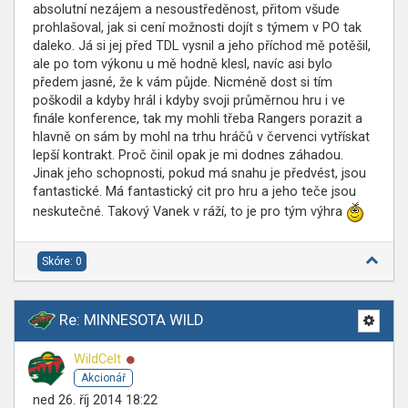
absolutní nezájem a nesoustředěnost, přitom všude
prohlašoval, jak si cení možnosti dojít s týmem v PO tak
daleko. Já si jej před TDL vysnil a jeho příchod mě potěšil,
ale po tom výkonu u mě hodně klesl, navíc asi bylo
předem jasné, že k vám půjde. Nicméně dost si tím
poškodil a kdyby hrál i kdyby svoji průměrnou hru i ve
finále konference, tak my mohli třeba Rangers porazit a
hlavně on sám by mohl na trhu hráčů v červenci vytřískat
lepší kontrakt. Proč činil opak je mi dodnes záhadou.
Jinak jeho schopnosti, pokud má snahu je předvést, jsou
fantastické. Má fantastický cit pro hru a jeho teče jsou
neskutečné. Takový Vanek v ráží, to je pro tým výhra
Skóre: 0
Re: MINNESOTA WILD
Online
WildCelt
Akcionář
ned 26. říj 2014 18:22