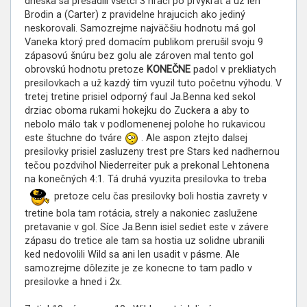
dneska sa presadili všetci 3 hrači po prvýkrat a uz len
Brodin a (Carter) z pravidelne hrajucich ako jediný
neskorovali. Samozrejme najväčšiu hodnotu má gol
Vaneka ktorý pred domacím publikom prerušil svoju 9
zápasovú šnúru bez golu ale zároven mal tento gol
obrovskú hodnotu pretoze
KONEČNE
padol v prekliatych
presilovkach a už kazdý tím vyuzil tuto početnu výhodu. V
tretej tretine prisiel odporný faul Ja.Benna ked sekol
drziac oboma rukami hokejku do Zuckera a aby to
nebolo málo tak v podlomenenej polohe ho rukavicou
este štuchne do tváre
. Ale aspon ztejto dalsej
presilovky prisiel zasluzeny trest pre Stars ked nadhernou
tečou pozdvihol Niederreiter puk a prekonal Lehtonena
na konečných 4:1. Tá druhá vyuzita presilovka to treba
pretoze celu čas presilovky boli hostia zavrety v
tretine bola tam rotácia, strely a nakoniec zaslužene
pretavanie v gol. Síce Ja.Benn isiel sediet este v závere
zápasu do tretice ale tam sa hostia uz solidne ubranili
ked nedovolili Wild sa ani len usadit v pásme. Ale
samozrejme dôlezite je ze konecne to tam padlo v
presilovke a hned i 2x.