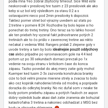
podla mna Yeo zobral zbytočný timeout. Síce Wild este
neskorovali v presilovej hre tusim z 23 presiloviek ale ako
keby si uz bol istý výsledkom za stavu 0:2 a s
ostavajucimi nieco pod 2min presilovky k dispozicii.
Taktiez pomer striel bol výrazny uvediem az stats po
2.tretine v pomere 8:24. Rozhodne by bolo lepsie si ho
ponechat do tretej tretiny. Ono teraz sa to lahko hovorí
ale ten priebeh hry vyzeral fakt jednostranne potých 2
tretinách ale to čo prišlo v zaverecnej tretine asi nikto
nečakal z vedenia Wild. Rangers pridali 2 zlepene goly v
uvode tretiny a tam by bolo
idealnejsie pouzit oddychovy
cas
alebo prípadne po vyrovnavacom gole na 4:4 ked
potom uz po 30 sekundach domaci prevzali po 1x
vedenie na svoju stranu v kritickom čase do konca
zápasu. Tazko povedat do akej miery zatie goly mohol
Kuemper ked tusim 2-3x zazvonila konstrukcia branky
cize to boli velmi presne mierene strely a zvacsa to bolo
ako cez kopirák nahodenie/strela od modrej a popripade
dorazka do odkrytej branky. No nic dufal som v neake tie
body potom priebehu zápasu a potých fauloch ze aspon
dobry vysledok bude akasi daň zatie zranenia ale bohuzial
katastrofalna 3 tretina a nakoniec odchadzat z MSG bez
bodu je obrovske sklamanie
.