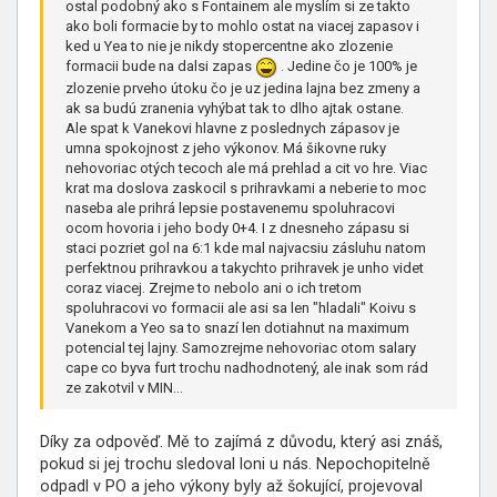
ostal podobný ako s Fontainem ale myslím si ze takto
ako boli formacie by to mohlo ostat na viacej zapasov i
ked u Yea to nie je nikdy stopercentne ako zlozenie
formacii bude na dalsi zapas
. Jedine čo je 100% je
zlozenie prveho útoku čo je uz jedina lajna bez zmeny a
ak sa budú zranenia vyhýbat tak to dlho ajtak ostane.
Ale spat k Vanekovi hlavne z poslednych zápasov je
umna spokojnost z jeho výkonov. Má šikovne ruky
nehovoriac otých tecoch ale má prehlad a cit vo hre. Viac
krat ma doslova zaskocil s prihravkami a neberie to moc
naseba ale prihrá lepsie postavenemu spoluhracovi
ocom hovoria i jeho body 0+4. I z dnesneho zápasu si
staci pozriet gol na 6:1 kde mal najvacsiu zásluhu natom
perfektnou prihravkou a takychto prihravek je unho videt
coraz viacej. Zrejme to nebolo ani o ich tretom
spoluhracovi vo formacii ale asi sa len "hladali" Koivu s
Vanekom a Yeo sa to snazí len dotiahnut na maximum
potencial tej lajny. Samozrejme nehovoriac otom salary
cape co byva furt trochu nadhodnotený, ale inak som rád
ze zakotvil v MIN...
Díky za odpověď. Mě to zajímá z důvodu, který asi znáš,
pokud si jej trochu sledoval loni u nás. Nepochopitelně
odpadl v PO a jeho výkony byly až šokující, projevoval