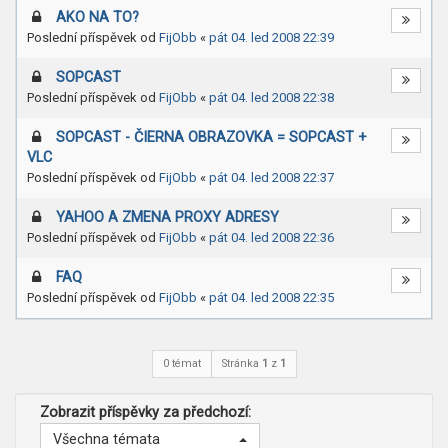
AKO NA TO?
Poslední příspěvek od
FijObb
«
pát 04. led 2008 22:39
SOPCAST
Poslední příspěvek od
FijObb
«
pát 04. led 2008 22:38
SOPCAST - ČIERNA OBRAZOVKA = SOPCAST +
VLC
Poslední příspěvek od
FijObb
«
pát 04. led 2008 22:37
YAHOO A ZMENA PROXY ADRESY
Poslední příspěvek od
FijObb
«
pát 04. led 2008 22:36
FAQ
Poslední příspěvek od
FijObb
«
pát 04. led 2008 22:35
0 témat
Stránka
1
z
1
Zobrazit příspěvky za předchozí:
Všechna témata