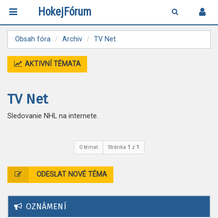
HokejFórum
Obsah fóra
Archiv
TV Net
AKTIVNÍ TÉMATA
TV Net
Sledovanie NHL na internete.
0 témat
Stránka
1
z
1
ODESLAT NOVÉ TÉMA
OZNÁMENÍ