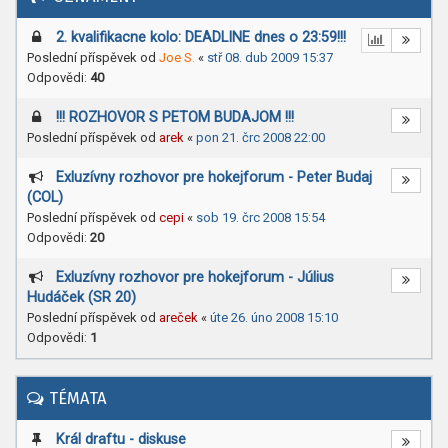
2. kvalifikacne kolo: DEADLINE dnes o 23:59!!!
Poslední příspěvek od
Joe S.
«
stř 08. dub 2009 15:37
Odpovědi:
40
!!! ROZHOVOR S PETOM BUDAJOM !!!
Poslední příspěvek od
arek
«
pon 21. črc 2008 22:00
Exluzívny rozhovor pre hokejforum - Peter Budaj
(COL)
Poslední příspěvek od
cepi
«
sob 19. črc 2008 15:54
Odpovědi:
20
Exluzívny rozhovor pre hokejforum - Július
Hudáček (SR 20)
Poslední příspěvek od
areček
«
úte 26. úno 2008 15:10
Odpovědi:
1
TÉMATA
Král draftu - diskuse