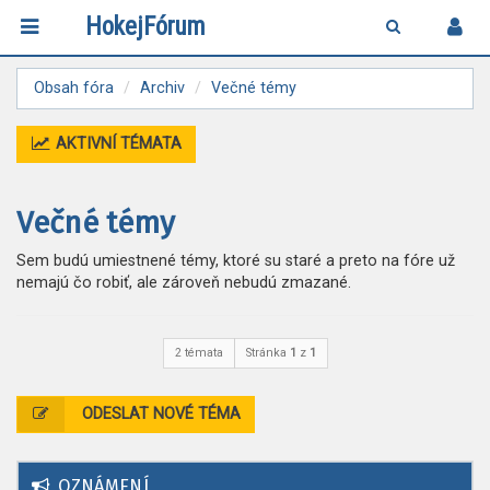
HokejFórum
Obsah fóra
Archiv
Večné témy
AKTIVNÍ TÉMATA
Večné témy
Sem budú umiestnené témy, ktoré su staré a preto na fóre už
nemajú čo robiť, ale zároveň nebudú zmazané.
2 témata
Stránka
1
z
1
ODESLAT NOVÉ TÉMA
OZNÁMENÍ