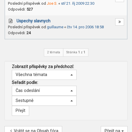
Poslední příspěvek od
Joe S.
«
stř 21. říj 2009 22:30
Odpovědi:
527
Uspechy slavnych
Poslední příspěvek od
guillaume
«
čtv 14. pro 2006 18:58
Odpovědi:
24
2 témata
Stránka
1
z
1
Zobrazit příspěvky za předchozí:
Všechna témata
Seřadit podle:
Čas odeslání
Sestupně
Vrátit se na Obsah fóra
Přejít na